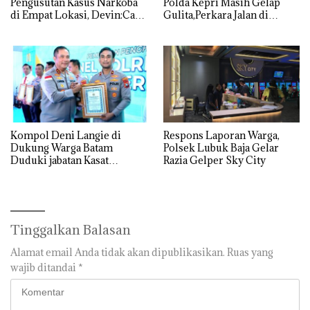
Pengusutan Kasus Narkoba
Polda Kepri Masih Gelap
di Empat Lokasi, Devin:Cari
Gulita,Perkara Jalan di
dan Usut tuntas Siapa Aktor
Tempat
Utamanya
Kompol Deni Langie di
Respons Laporan Warga,
Dukung Warga Batam
Polsek Lubuk Baja Gelar
Duduki jabatan Kasat
Razia Gelper Sky City
Reskrim Polresta Barelang
Tinggalkan Balasan
Alamat email Anda tidak akan dipublikasikan.
Ruas yang
wajib ditandai
*