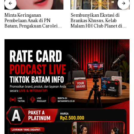
Minta Keringanan
Sembunyikan Ekstasi di
Pembelaan Anak di PN
Brankas Khusus, Kelab
Batam, Pengakuan Carolein
Malam HH Club Planet di
Parewang di TikTok Justru
Batam Digerebek Bareskrim
Jadi Sorotan
Polri