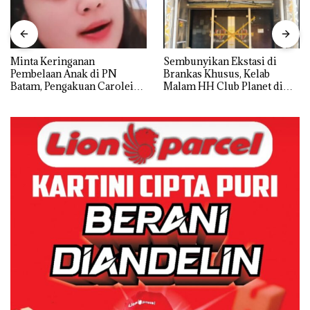
Minta Keringanan
Sembunyikan Ekstasi di
Pembelaan Anak di PN
Brankas Khusus, Kelab
Batam, Pengakuan Carolein
Malam HH Club Planet di
Parewang di TikTok Justru
Batam Digerebek Bareskrim
Jadi Sorotan
Polri