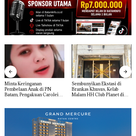
Minta Keringanan
Sembunyikan Ekstasi di
Pembelaan Anak di PN
Brankas Khusus, Kelab
Batam, Pengakuan Carolein
Malam HH Club Planet di
Parewang di TikTok Justru
Batam Digerebek Bareskrim
Jadi Sorotan
Polri