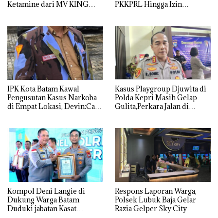
Ketamine dari MV KING
PKKPRL Hingga Izin
Lingkungan Dipertanyakan
IPK Kota Batam Kawal
Kasus Playgroup Djuwita di
Pengusutan Kasus Narkoba
Polda Kepri Masih Gelap
di Empat Lokasi, Devin:Cari
Gulita,Perkara Jalan di
dan Usut tuntas Siapa Aktor
Tempat
Utamanya
Kompol Deni Langie di
Respons Laporan Warga,
Dukung Warga Batam
Polsek Lubuk Baja Gelar
Duduki jabatan Kasat
Razia Gelper Sky City
Reskrim Polresta Barelang