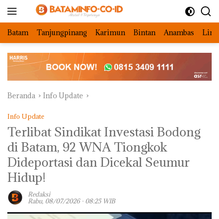
Langsung
ke
konten
Batam
Tanjungpinang
Karimun
Bintan
Anambas
Ling
Beranda
Info Update
Info Update
Terlibat Sindikat Investasi Bodong
di Batam, 92 WNA Tiongkok
Dideportasi dan Dicekal Seumur
Hidup!
Redaksi
Rabu, 08/07/2026 - 08:25 WIB