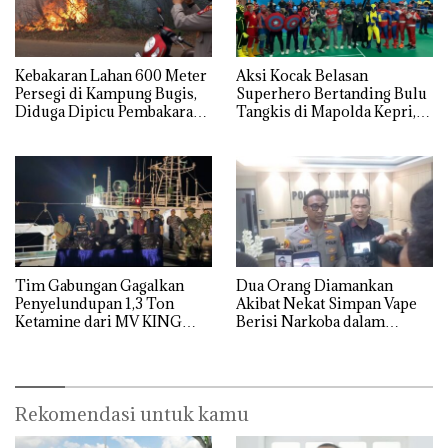
Kebakaran Lahan 600 Meter
Aksi Kocak Belasan
Persegi di Kampung Bugis,
Superhero Bertanding Bulu
Diduga Dipicu Pembakaran
Tangkis di Mapolda Kepri,
Sampah
Sambut HUT RI Ke-81
Tim Gabungan Gagalkan
Dua Orang Diamankan
Penyelundupan 1,3 Ton
Akibat Nekat Simpan Vape
Ketamine dari MV KING
Berisi Narkoba dalam
Kulkas, Kapolsek: Diedarkan
dengan Harga 2,5
Rekomendasi untuk kamu