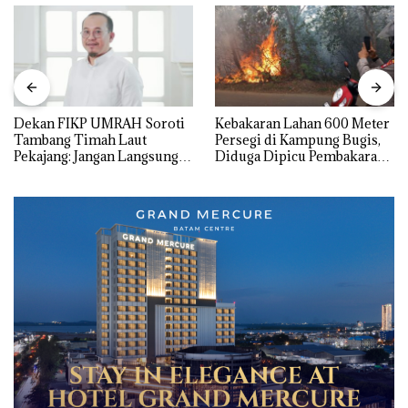
Dekan FIKP UMRAH Soroti
Kebakaran Lahan 600 Meter
Tambang Timah Laut
Persegi di Kampung Bugis,
Pekajang: Jangan Langsung
Diduga Dipicu Pembakaran
Bicara Kerugian, Buktikan
Sampah
Dulu Kerusakan
Lingkungannya