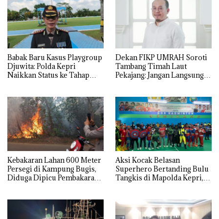
Babak Baru Kasus Playgroup
Dekan FIKP UMRAH Soroti
Djuwita: Polda Kepri
Tambang Timah Laut
Naikkan Status ke Tahap
Pekajang: Jangan Langsung
Penyidikan!
Bicara Kerugian, Buktikan
Dulu Kerusakan
Lingkungannya
Kebakaran Lahan 600 Meter
Aksi Kocak Belasan
Persegi di Kampung Bugis,
Superhero Bertanding Bulu
Diduga Dipicu Pembakaran
Tangkis di Mapolda Kepri,
Sampah
Sambut HUT RI Ke-81