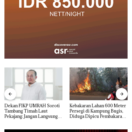
Dekan FIKP UMRAH Soroti
Kebakaran Lahan 600 Meter
Tambang Timah Laut
Persegi di Kampung Bugis,
Pekajang: Jangan Langsung
Diduga Dipicu Pembakaran
Bicara Kerugian, Buktikan
Sampah
Dulu Kerusakan