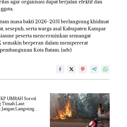
as agar organisasi dapat berjalan efektif dan
dengan
ero
Harga 2,5
ggota.
ding
angkis
olda
am masa bakti 2026–2031 berlangsung khidmat
at, sesepuh, serta warga asal Kabupaten Kampar
t HUT
1
tusiasme peserta mencerminkan semangat
Dek
UM
K semakin berperan dalam mempererat
Soro
pembangunan Kota Batam. (adv)
Tam
Tim
Peka
Jang
Lan
Bica
Keru
Buk
Dul
Ker
IKP UMRAH Soroti
Lin
 Timah Laut
ya
: Jangan Langsung
erugian, Buktikan
rusakan
gannya