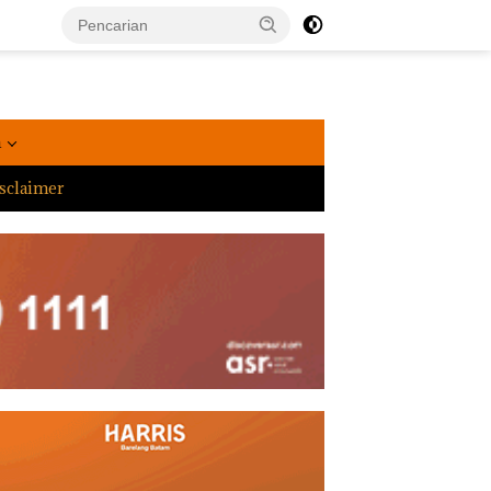
a
sclaimer