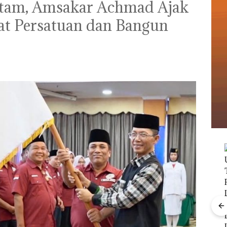
am, Amsakar Achmad Ajak
t Persatuan dan Bangun
Pertamina Patra Niaga
Gerak Cepat,
Salurkan Bantuan
Masyarakat
Terdampak Bencana
Banjir di Sumatera
Barat
Babak Baru Kasus
Playgroup Djuwita:
Polda Kepri Naikkan