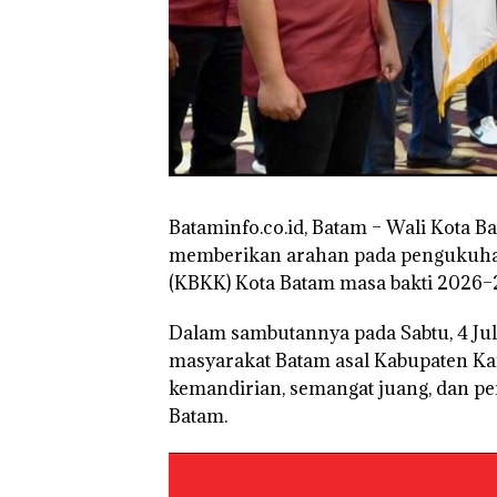
Dekan FIKP U
Pengelolaan
Sedimentasi Lau
Kepri Harus
Dibuktikan Sec
Ilmiah, Jangan 
Bertentangan d
Konservasi
Bataminfo.co.id, Batam – Wali Kota 
memberikan arahan pada pengukuha
(KBKK) Kota Batam masa bakti 2026–2
Dalam sambutannya pada Sabtu, 4 Jul
masyarakat Batam asal Kabupaten Kam
kemandirian, semangat juang, dan 
Batam.