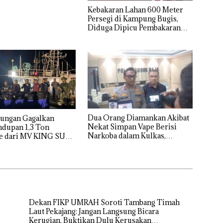
Kebakaran Lahan 600 Meter
Persegi di Kampung Bugis,
Diduga Dipicu Pembakaran
Sampah
Dua Orang Diamankan Akibat
 Gagalkan
Nekat Simpan Vape Berisi
ndupan 1,3 Ton
Narkoba dalam Kulkas,
e dari MV KING SUN
Kapolsek: Diedarkan dengan
Harga 2,5
Dekan FIKP UMRAH Soroti Tambang Timah
Laut Pekajang: Jangan Langsung Bicara
Kerugian, Buktikan Dulu Kerusakan