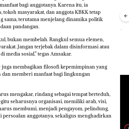
nfaat bagi anggotanya. Karena itu, ia
, tokoh masyarakat, dan anggota KBKK tetap
Babak Baru Kasus
ng sama, terutama menjelang dinamika politik
1,3
Playgroup Djuwita:
ari
edaan pandangan.
Polda Kepri Naikkan
Dua Orang
di
Status ke Tahap
Diamankan Akibat
Dek
Penyidikan!
ul, bukan membelah. Rangkul semua elemen,
Nekat Simpan Vape
Sor
Berisi Narkoba dalam
arakat. Jangan terjebak dalam disinformasi atau
Tima
Kulkas, Kapolsek:
Jang
di media sosial,” tegas Amsakar.
Diedarkan dengan
Bica
Harga 2,5
Buk
 juga membagikan filosofi kepemimpinan yang
Ker
Lin
oh dan memberi manfaat bagi lingkungan
arus mengakar, rindang sebagai tempat berteduh,
itu seharusnya organisasi, memiliki arah, visi,
 harus membumi, menjadi pengayom, pelindung,
persoalan anggotanya, sekaligus menghadirkan