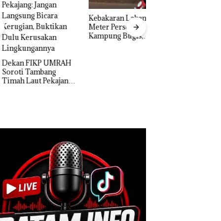
Kebakaran Lahan 600
Meter Persegi di
Kampung Bugis,
Aksi Kocak Belasa
Diduga Dipicu
Superhero
Pembakaran Sampah
Bertanding Bulu
an FIKP UMRAH
Tangkis di Mapold
oti Tambang
Kepri, Sambut HU
h Laut Pekajang:
RI Ke-81
an Langsung
ra Kerugian,
tikan Dulu
usakan
gkungannya