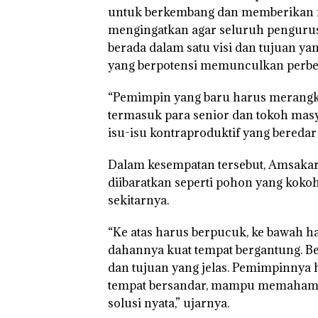
untuk berkembang dan memberikan ma
Tim Gabungan
mengingatkan agar seluruh pengurus
Gagalkan
berada dalam satu visi dan tujuan ya
Penyelundupan 
Ton Ketamine d
yang berpotensi memunculkan perb
MV KING SUN 
“Pemimpin yang baru harus merangk
termasuk para senior dan tokoh masy
isu-isu kontraproduktif yang beredar 
Dalam kesempatan tersebut, Amsakar
diibaratkan seperti pohon yang kok
sekitarnya.
“Ke atas harus berpucuk, ke bawah h
dahannya kuat tempat bergantung. Beg
dan tujuan yang jelas. Pemimpinnya
tempat bersandar, mampu memahami 
solusi nyata,” ujarnya.