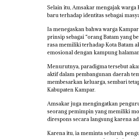
Selain itu, Amsakar mengajak warg
baru terhadap identitas sebagai masy
Ia menegaskan bahwa warga Kampar
prinsip sebagai “orang Batam yang be
rasa memiliki terhadap Kota Batam 
emosional dengan kampung halaman
Menurutnya, paradigma tersebut aka
aktif dalam pembangunan daerah temp
membesarkan keluarga, sembari tet
Kebakaran
Kabupaten Kampar.
Lahan 600
Meter
Amsakar juga mengingatkan pengur
Persegi di
Kampung
seorang pemimpin yang memiliki mobi
Bugis,
direspons secara langsung karena ad
Diduga
Dipicu
Pembakaran
Aksi K
Karena itu, ia meminta seluruh pen
Sampah
Belasa