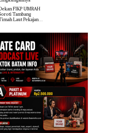
Superhero
Pembakaran Sampah
Bertanding Bulu
an FIKP UMRAH
Tangkis di Mapold
oti Tambang
Kepri, Sambut HU
h Laut Pekajang:
RI Ke-81
an Langsung
ra Kerugian,
tikan Dulu
usakan
gkungannya