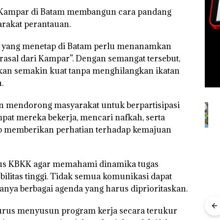
a Kampar di Batam membangun cara pandang
arakat perantauan.
 yang menetap di Batam perlu menanamkan
rasal dari Kampar”. Dengan semangat tersebut,
akan semakin kuat tanpa menghilangkan ikatan
.
n mendorong masyarakat untuk berpartisipasi
at mereka bekerja, mencari nafkah, serta
ap memberikan perhatian terhadap kemajuan
Dua Orang
Babak Baru
Tim
Diamankan
Kasus
Gabungan
Akibat Nekat
Playgroup
Gagalkan
us KBKK agar memahami dinamika tugas
Simpan Vape
Djuwita:
Penyelundup
Berisi
Polda Kepri
an 1,3 Ton
litas tinggi. Tidak semua komunikasi dapat
Narkoba
Naikkan
Ketamine
anya berbagai agenda yang harus diprioritaskan.
dalam
Status ke
dari MV
Kulkas,
Tahap
KING SUN
Kapolsek:
Penyidikan!
di Perairan
ocak
gurus menyusun program kerja secara terukur
Diedarkan
n