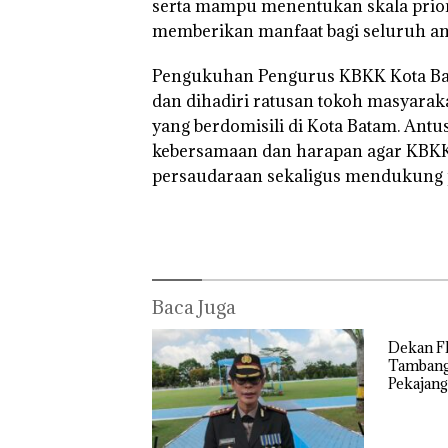
serta mampu menentukan skala priorit
Superh
memberikan manfaat bagi seluruh an
Bertan
Bulu T
di Map
Pengukuhan Pengurus KBKK Kota Bat
Kepri,
dan dihadiri ratusan tokoh masyarak
Sambu
RI Ke-8
yang berdomisili di Kota Batam. An
Dekan FIKP
UMRAH
kebersamaan dan harapan agar KBK
Soroti
persaudaraan sekaligus mendukung 
Tambang
Timah Laut
Pekajang:
Jangan
Langsung
Bicara
Kerugian,
Baca Juga
Buktikan
Dulu
Kerusakan
Dekan F
Lingkungann
Tambang
ya
Pekajang
Bicara K
Dulu Ke
Lingkun