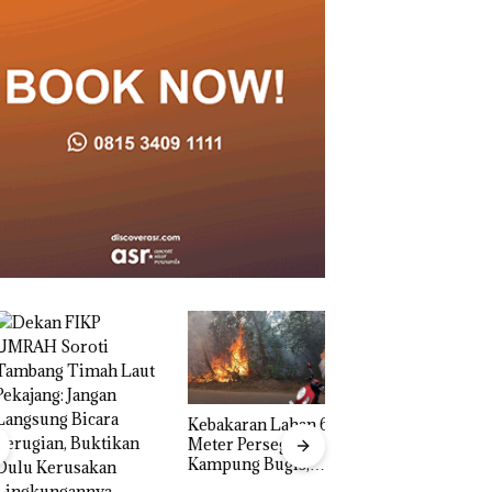
Kebakaran Lahan 600
Meter Persegi di
Kampung Bugis,
Aksi Kocak Belasa
Diduga Dipicu