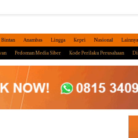
Bintan
Anambas
Lingga
Kepri
Nasional
Lainny
wan
Pedoman Media Siber
Kode Perilaku Perusahaan
Di