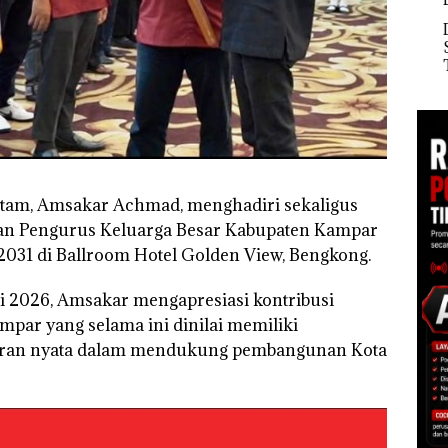
Status ke Tahap
MRAH:
Dek
Penyidikan!
Sor
t di
Tima
Jang
ara
Bica
Sampai
Buk
engan
Ker
Lin
Batam, Amsakar Achmad, menghadiri sekaligus
n Pengurus Keluarga Besar Kabupaten Kampar
031 di Ballroom Hotel Golden View, Bengkong.
i 2026, Amsakar mengapresiasi kontribusi
par yang selama ini dinilai memiliki
peran nyata dalam mendukung pembangunan Kota