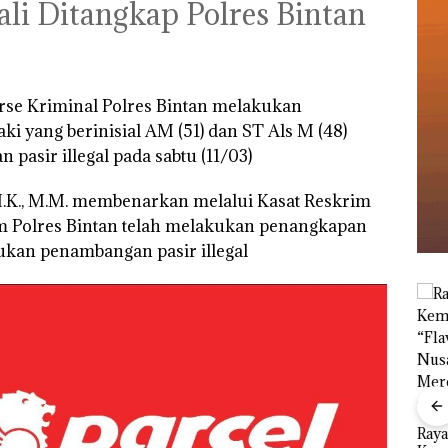
li Ditangkap Polres Bintan
erse Kriminal Polres Bintan melakukan
ki yang berinisial AM (51) dan ST Als M (48)
asir illegal pada sabtu (11/03)
I.K., M.M. membenarkan melalui Kasat Reskrim
im Polres Bintan telah melakukan penangkapan
ukan penambangan pasir illegal
Menteri ATR Nusron
Wahid Sorot Skandal
Jual-Beli Kavling Laut
Ray
di Batam