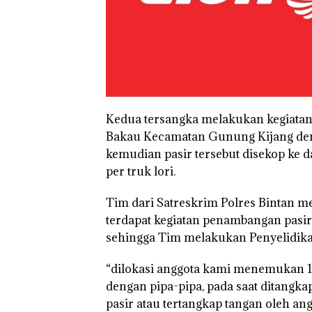
TNI AL Gagalk
Penyelundupan 
Ton Pasir Tima
Ilegal di Lingga,
Disembunyikan
Bawah Keramb
untuk Diselun
ke Malaysia
Kedua tersangka melakukan kegiatan 
Bakau Kecamatan Gunung Kijang de
kemudian pasir tersebut disekop ke da
per truk lori.
Tim dari Satreskrim Polres Bintan 
terdapat kegiatan penambangan pasir i
sehingga Tim melakukan Penyelidika
“dilokasi anggota kami menemukan 1
dengan pipa-pipa, pada saat ditangk
pasir atau tertangkap tangan oleh an