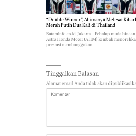
Khusus
Batam
Tegaskan
Perizinan
“Double Winner”, Abimanyu Melesat Kibar
Ada di BP
Merah Putih Dua Kali di Thailand
Batam
Bataminfo.co.id, Jakarta – Pebalap muda binaan
Astra Honda Motor (AHM) kembali menorehka
prestasi membanggakan…
Tinggalkan Balasan
Alamat email Anda tidak akan dipublikasika