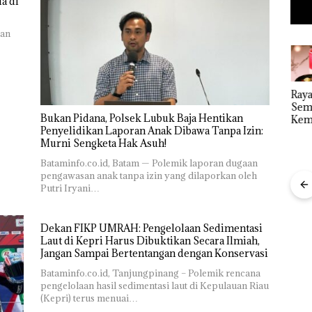
a di
ran
Kejari
Ray
“Double
Natuna
Sem
Winner”,
Bukan Pidana, Polsek Lubuk Baja Hentikan
Tetapkan
Kem
Abimanyu
Penyelidikan Laporan Anak Dibawa Tanpa Izin:
Kades Selaut
n d
Baja
Melesat
Murni Sengketa Hak Asuh!
Nonaktif
“Fla
an
Kibarkan
sebagai
Nus
idikan
Merah Putih
Bataminfo.co.id, Batam — Polemik laporan dugaan
Tersangka
di G
n
Dua Kali di
pengawasan anak tanpa izin yang dilaporkan oleh
Korupsi
Mer
ibawa
Thailand
Putri Iryani…
APBDes,
Bat
zin:
Negara Rugi
Cen
Rp533 Juta
ta
Dekan FIKP UMRAH: Pengelolaan Sedimentasi
uh!
Laut di Kepri Harus Dibuktikan Secara Ilmiah,
Jangan Sampai Bertentangan dengan Konservasi
Bataminfo.co.id, Tanjungpinang – Polemik rencana
pengelolaan hasil sedimentasi laut di Kepulauan Riau
Dekan FIKP
(Kepri) terus menuai…
UMRAH: