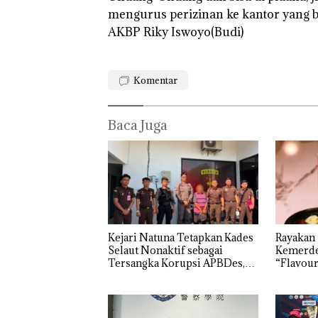
mengurus perizinan ke kantor yang
“Double Winner
AKBP Riky Iswoyo(Budi)
Abimanyu Mele
Kibarkan Merah
Dua Kali di Tha
Komentar
Baca Juga
Kejari Natuna Tetapkan Kades
Rayakan
Selaut Nonaktif sebagai
Kemerde
Tersangka Korupsi APBDes,
“Flavour
Negara Rugi Rp533 Juta
Grand M