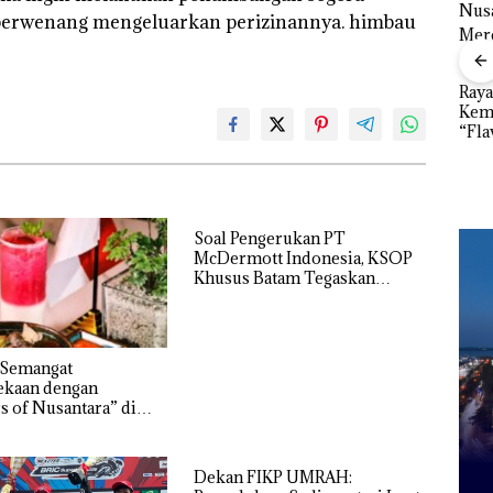
 berwenang mengeluarkan perizinannya. himbau
”,
sat
 Putih
Ray
iland
Kem
Kejari Natuna
“Fla
Tetapkan Kades
Dekan FIKP UMRAH:
Nusa
Selaut Nonaktif
Pengelolaan
Mer
sebagai Tersangka
Sedimentasi Laut di
Cen
Korupsi APBDes,
Kepri Harus
Negara Rugi Rp533
Dibuktikan Secara
Juta
‎Soal Pengerukan PT
Ilmiah, Jangan Sampai
McDermott Indonesia, KSOP
Bertentangan dengan
Khusus Batam Tegaskan
Konservasi
Perizinan Ada di BP Batam
 Semangat
kaan dengan
s of Nusantara” di
ercure Batam Centre
Dekan FIKP UMRAH: