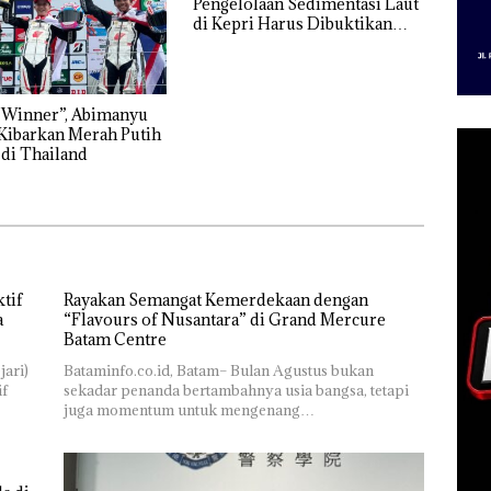
Pengelolaan Sedimentasi Laut
di Kepri Harus Dibuktikan
Secara Ilmiah, Jangan Sampai
Bertentangan dengan
Konservasi
 Winner”, Abimanyu
Kibarkan Merah Putih
 di Thailand
tif
Rayakan Semangat Kemerdekaan dengan
a
“Flavours of Nusantara” di Grand Mercure
Batam Centre
jari)
Bataminfo.co.id, Batam– Bulan Agustus bukan
if
sekadar penanda bertambahnya usia bangsa, tetapi
juga momentum untuk mengenang…