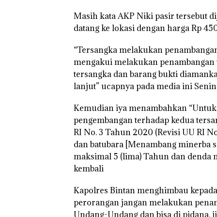
Masih kata AKP Niki pasir tersebut d
datang ke lokasi dengan harga Rp 450.
“Tersangka melakukan penambangan s
mengakui melakukan penambangan tan
tersangka dan barang bukti diamank
lanjut” ucapnya pada media ini Senin 
Kemudian iya menambahkan “Untuk s
pengembangan terhadap kedua tersa
RI No. 3 Tahun 2020 (Revisi UU RI N
dan batubara [Menambang minerba seca
maksimal 5 (lima) Tahun dan denda m
kembali
Kapolres Bintan menghimbau kepad
perorangan jangan melakukan penamb
Undang-Undang dan bisa di pidana, 