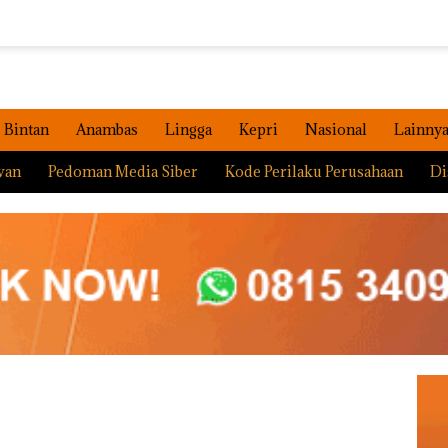
Bintan
Anambas
Lingga
Kepri
Nasional
Lainny
wan
Pedoman Media Siber
Kode Perilaku Perusahaan
Di