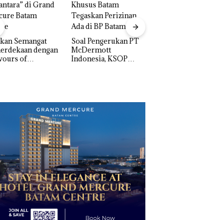
Bukan Pidana, Pol
Lubuk Baja Hentik
Penyelidikan Lap
akan Semangat
‎Soal Pengerukan PT
Anak Dibawa Tanp
erdekaan dengan
McDermott
Izin: Murni Sengke
vours of
Indonesia, KSOP
Hak Asuh!
ntara” di Grand
Khusus Batam
cure Batam
Tegaskan Perizinan
tre
Ada di BP Batam