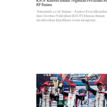
KSOP Khusus Batam Tegaskan Perizinan Ad
BP Batam
‎ ‎Bataminfo.co.id, Batam— Kantor Kesyahbanda
dan Otoritas Pelabuhan (KSOP) Khusus Batam
memberikan klarifikasi resmi mengenai…
Rayakan
Bukan
Semangat
Pidana,
Kemerdekaa
Polsek
n dengan
Lubuk 
“Flavours of
Hentik
Nusantara”
Penyel
di Grand
Lapora
Mercure
Anak D
Batam
Tanpa I
Centre
Murni
Sengke
Hak As
‎Soal
Pengerukan
PT
McDermott
Indonesia,
KSOP