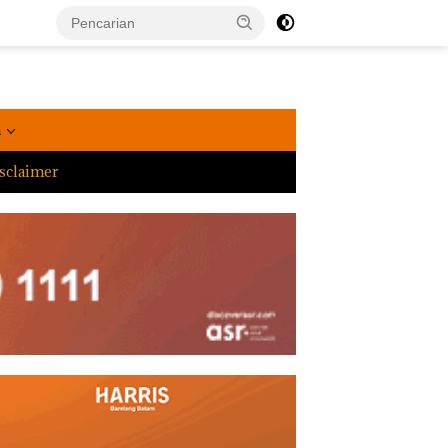
a
sclaimer