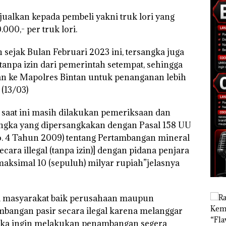
ijualkan kepada pembeli yakni truk lori yang
000,- per truk lori.
ejak Bulan Februari 2023 ini, tersangka juga
pa izin dari pemerintah setempat, sehingga
an ke Mapolres Bintan untuk penanganan lebih
(13/03)
aat ini masih dilakukan pemeriksaan dan
ngka yang dipersangkakan dengan Pasal 158 UU
o. 4 Tahun 2009) tentang Pertambangan mineral
ra illegal (tanpa izin)] dengan pidana penjara
aksimal 10 (sepuluh) milyar rupiah”jelasnya
a masyarakat baik perusahaan maupun
angan pasir secara ilegal karena melanggar
jika ingin melakukan penambangan segera