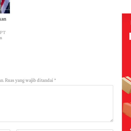
Pengelolaan
Sedimentasi
Laut di Kepri
Harus
kan
Dibuktikan
Secara
Ilmiah,
 PT
Jangan
n
Sampai
Bertentangan
dengan
Konservasi
n.
Ruas yang wajib ditandai
*