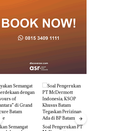
Bukan Pidana, Pol
Lubuk Baja Hentik
Penyelidikan Lap
akan Semangat
‎Soal Pengerukan PT
Anak Dibawa Tanp