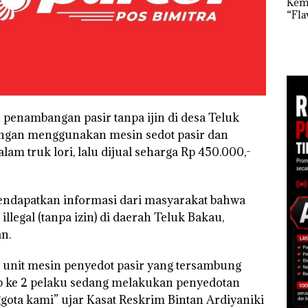
Kem
Kejari Natuna
“Fla
Tetapkan Kades
an
Nusa
Selaut Nonaktif
1,6
Mer
sebagai Tersangka
h
Cen
Korupsi APBDes,
Negara Rugi Rp533
 di
Juta
ah
dupkan
penambangan pasir tanpa ijin di desa Teluk
ngan menggunakan mesin sedot pasir dan
lam truk lori, lalu dijual seharga Rp 450.000,-
mendapatkan informasi dari masyarakat bahwa
llegal (tanpa izin) di daerah Teluk Bakau,
n.
 unit mesin penyedot pasir yang tersambung
ap ke 2 pelaku sedang melakukan penyedotan
ggota kami” ujar Kasat Reskrim Bintan Ardiyaniki