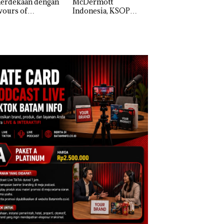
erdekaan dengan
McDermott
Izin: Murni Sengke
vours of
Indonesia, KSOP
Hak Asuh!
ntara” di Grand
Khusus Batam
cure Batam
Tegaskan Perizinan
tre
Ada di BP Batam