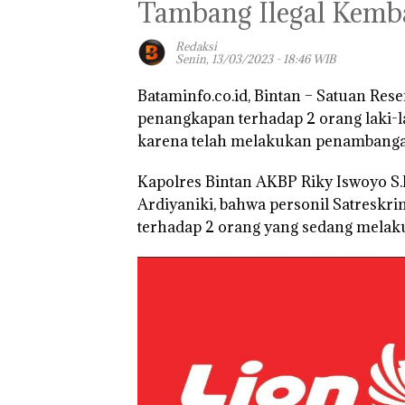
Tambang Ilegal Kemba
Redaksi
Senin, 13/03/2023 - 18:46 WIB
Bataminfo.co.id, Bintan – Satuan Res
penangkapan terhadap 2 orang laki-la
karena telah melakukan penambangan p
Kapolres Bintan AKBP Riky Iswoyo S.
Ardiyaniki, bahwa personil Satreskr
terhadap 2 orang yang sedang melak