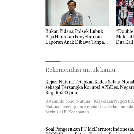
Bukan Pidana, Polsek Lubuk
“Double
Baja Hentikan Penyelidikan
Melesat 
Laporan Anak Dibawa Tanpa
Dua Kali
Izin: Murni Sengketa Hak
Asuh!
Rekomendasi untuk kamu
Kejari Natuna Tetapkan Kades Selaut Nonak
sebagai Tersangka Korupsi APBDes, Negar
Rugi Rp533 Juta
Bataminfo.co.id, Natuna – Kejaksaan Negeri (Ke
Natuna menetapkan Kepala Desa Selaut nonakt
berinisial B, Kecamatan…
‎Soal Pengerukan PT McDermott Indonesia,