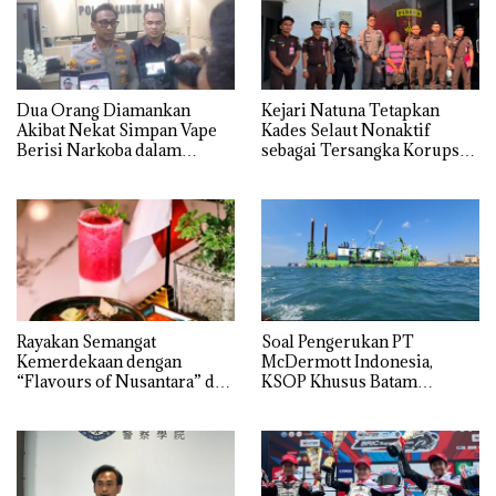
Dua Orang Diamankan
Kejari Natuna Tetapkan
Akibat Nekat Simpan Vape
Kades Selaut Nonaktif
Berisi Narkoba dalam
sebagai Tersangka Korupsi
Kulkas, Kapolsek: Diedarkan
APBDes, Negara Rugi Rp533
dengan Harga 2,5
Juta
Rayakan Semangat
‎Soal Pengerukan PT
Kemerdekaan dengan
McDermott Indonesia,
“Flavours of Nusantara” di
KSOP Khusus Batam
Grand Mercure Batam
Tegaskan Perizinan Ada di
Centre
BP Batam