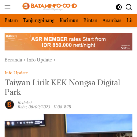
Langsung
ke
konten
Batam
Tanjungpinang
Karimun
Bintan
Anambas
Ling
Beranda
Info Update
Info Update
Taiwan Lirik KEK Nongsa Digital
Park
Redaksi
Rabu, 06/09/2023 - 11:08 WIB