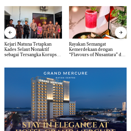
Rayakan Semangat
‎Soal Pengerukan PT
Kemerdekaan dengan
McDermott Indonesia,
“Flavours of Nusantara” di
KSOP Khusus Batam
Grand Mercure Batam
Tegaskan Perizinan Ada di
Centre
BP Batam