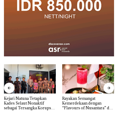
Rayakan Semangat
‎Soal Pengerukan PT
Kemerdekaan dengan
McDermott Indonesia,
“Flavours of Nusantara” di
KSOP Khusus Batam
Grand Mercure Batam
Tegaskan Perizinan Ada di
Centre
BP Batam