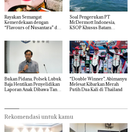
Rayakan Semangat
‎Soal Pengerukan PT
Kemerdekaan dengan
McDermott Indonesia,
“Flavours of Nusantara” di
KSOP Khusus Batam
Grand Mercure Batam
Tegaskan Perizinan Ada di
Centre
BP Batam
Bukan Pidana, Polsek Lubuk
“Double Winner”, Abimanyu
Baja Hentikan Penyelidikan
Melesat Kibarkan Merah
Laporan Anak Dibawa Tanpa
Putih Dua Kali di Thailand
Izin: Murni Sengketa Hak
Asuh!
Rekomendasi untuk kamu