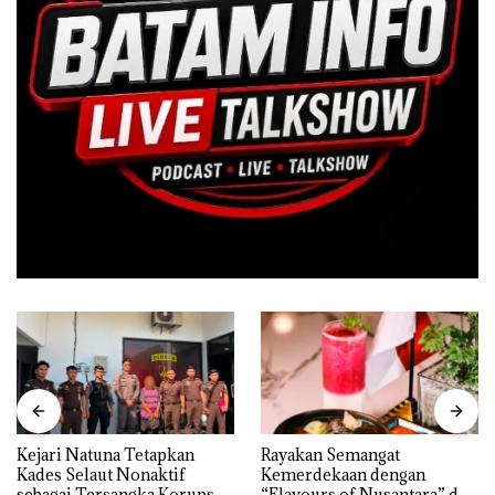
Rayakan Semangat
‎Soal Pengerukan PT
Kemerdekaan dengan
McDermott Indonesia,
“Flavours of Nusantara” di
KSOP Khusus Batam