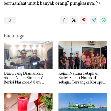
bermanfaat untuk banyak orang,” pungkasnya. (*)
Baca Juga
Dua Orang Diamankan
Kejari Natuna Tetapkan
Akibat Nekat Simpan Vape
Kades Selaut Nonaktif
Berisi Narkoba dalam
sebagai Tersangka Korupsi
Kulkas, Kapolsek: Diedarkan
APBDes, Negara Rugi Rp533
dengan Harga 2,5
Juta