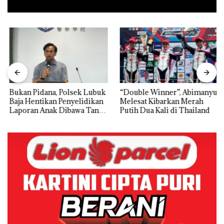
Bukan Pidana, Polsek Lubuk
“Double Winner”, Abimanyu
Baja Hentikan Penyelidikan
Melesat Kibarkan Merah
Laporan Anak Dibawa Tanpa
Putih Dua Kali di Thailand
Izin: Murni Sengketa Hak
Asuh!