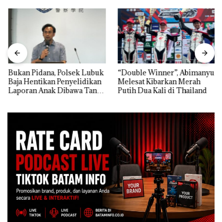
Bukan Pidana, Polsek Lubuk
“Double Winner”, Abimanyu
Baja Hentikan Penyelidikan
Melesat Kibarkan Merah
Laporan Anak Dibawa Tanpa
Putih Dua Kali di Thailand
Izin: Murni Sengketa Hak
Asuh!