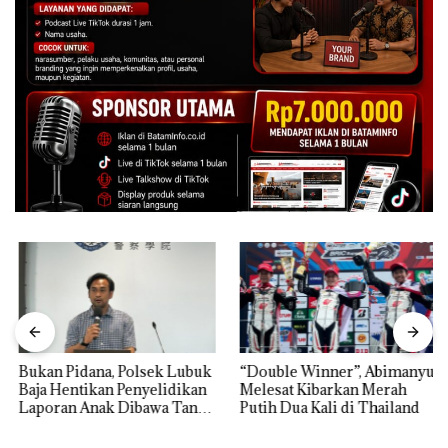
Bukan Pidana, Polsek Lubuk
“Double Winner”, Abimanyu
Baja Hentikan Penyelidikan
Melesat Kibarkan Merah
Laporan Anak Dibawa Tanpa
Putih Dua Kali di Thailand
Izin: Murni Sengketa Hak
Asuh!