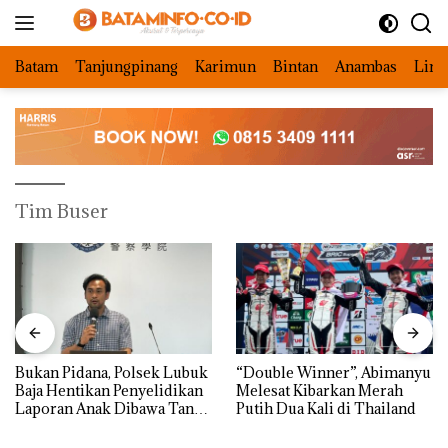
Langsung
ke
konten
Batam
Tanjungpinang
Karimun
Bintan
Anambas
Ling
Tim Buser
Bukan Pidana, Polsek Lubuk
“Double Winner”, Abimanyu
Baja Hentikan Penyelidikan
Melesat Kibarkan Merah
Laporan Anak Dibawa Tanpa
Putih Dua Kali di Thailand
Izin: Murni Sengketa Hak
Asuh!