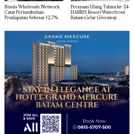
Bisnis Wholesale Network
Perayaan Ulang Tahun ke-24
Catat Pertumbuhan
HARRIS Resort Waterfront
Pendapatan Sebesar 12,7%
Batam Gelar Giveaway
Secara Tahunan
Spesial dan Diskon
Menginap 24%