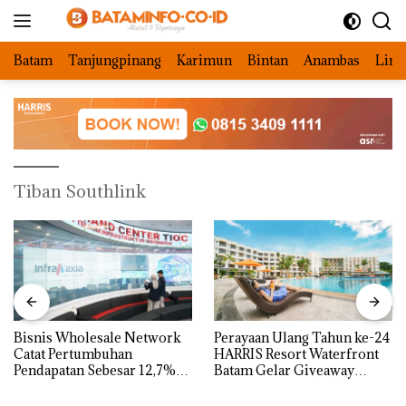
Langsung
ke
konten
Batam
Tanjungpinang
Karimun
Bintan
Anambas
Ling
Tiban Southlink
Bisnis Wholesale Network
Perayaan Ulang Tahun ke-24
Catat Pertumbuhan
HARRIS Resort Waterfront
Pendapatan Sebesar 12,7%
Batam Gelar Giveaway
Secara Tahunan
Spesial dan Diskon
Menginap 24%