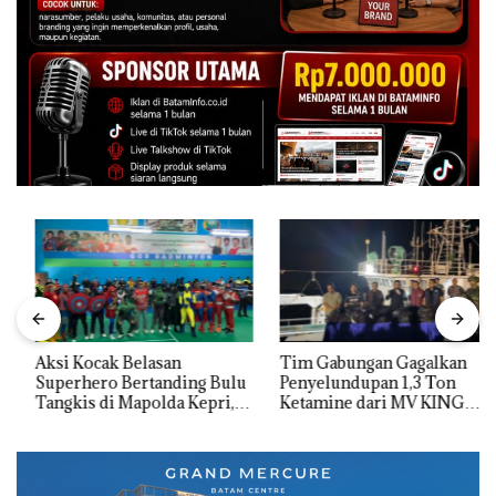
Aksi Kocak Belasan
Tim Gabungan Gagalkan
Superhero Bertanding Bulu
Penyelundupan 1,3 Ton
Tangkis di Mapolda Kepri,
Ketamine dari MV KING
Sambut HUT RI Ke-81