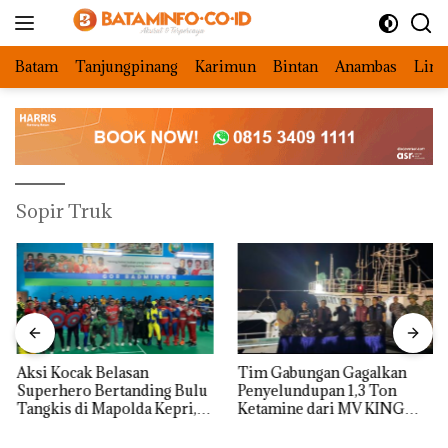
Langsung
ke
konten
Batam
Tanjungpinang
Karimun
Bintan
Anambas
Ling
Sopir Truk
Aksi Kocak Belasan
Tim Gabungan Gagalkan
Superhero Bertanding Bulu
Penyelundupan 1,3 Ton
Tangkis di Mapolda Kepri,
Ketamine dari MV KING
Sambut HUT RI Ke-81