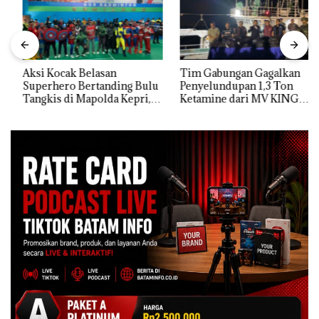
Aksi Kocak Belasan
Tim Gabungan Gagalkan
Superhero Bertanding Bulu
Penyelundupan 1,3 Ton
Tangkis di Mapolda Kepri,
Ketamine dari MV KING
Sambut HUT RI Ke-81