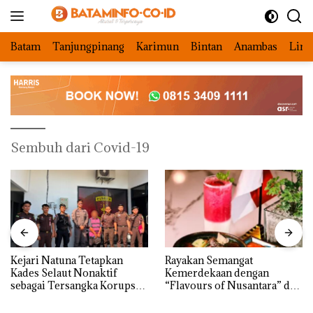
Langsung
ke
konten
Batam
Tanjungpinang
Karimun
Bintan
Anambas
Ling
Sembuh dari Covid-19
Kejari Natuna Tetapkan
Rayakan Semangat
Kades Selaut Nonaktif
Kemerdekaan dengan
sebagai Tersangka Korupsi
“Flavours of Nusantara” di
APBDes, Negara Rugi Rp533
Grand Mercure Batam
Juta
Centre