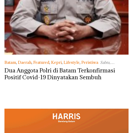
Batam
,
Daerah
,
Featured
,
Kepri
,
Lifestyle
,
Peristiwa
Sabtu,
02/05/2020 - 05:03 WIB
Dua Anggota Polri di Batam Terkonfirmasi
Positif Covid-19 Dinyatakan Sembuh