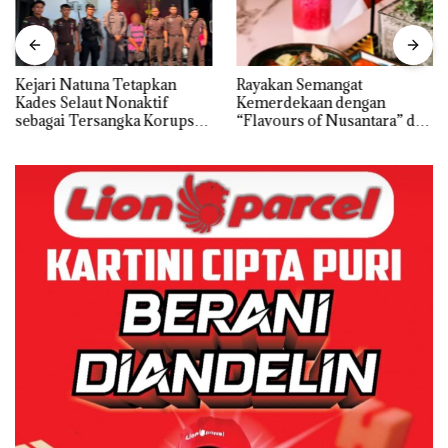
Kejari Natuna Tetapkan
Rayakan Semangat
Kades Selaut Nonaktif
Kemerdekaan dengan
sebagai Tersangka Korupsi
“Flavours of Nusantara” di
APBDes, Negara Rugi Rp533
Grand Mercure Batam
Juta
Centre