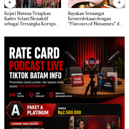
Kejari Natuna Tetapkan
Rayakan Semangat
Kades Selaut Nonaktif
Kemerdekaan dengan
sebagai Tersangka Korupsi
“Flavours of Nusantara” di
APBDes, Negara Rugi Rp533
Grand Mercure Batam
Juta
Centre