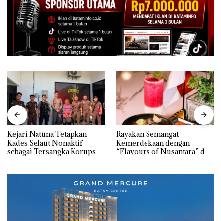
Kejari Natuna Tetapkan
Rayakan Semangat
Kades Selaut Nonaktif
Kemerdekaan dengan
sebagai Tersangka Korupsi
“Flavours of Nusantara” di
APBDes, Negara Rugi Rp533
Grand Mercure Batam
Juta
Centre