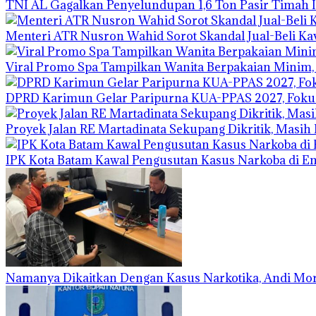
TNI AL Gagalkan Penyelundupan 1,6 Ton Pasir Timah I
Menteri ATR Nusron Wahid Sorot Skandal Jual-Beli Kav
Viral Promo Spa Tampilkan Wanita Berpakaian Minim, 
DPRD Karimun Gelar Paripurna KUA-PPAS 2027, Fokus
Proyek Jalan RE Martadinata Sekupang Dikritik, Masih
IPK Kota Batam Kawal Pengusutan Kasus Narkoba di Emp
Namanya Dikaitkan Dengan Kasus Narkotika, Andi Mor