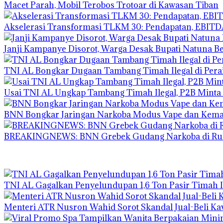
Macet Parah, Mobil Terobos Trotoar di Kawasan Tiban
Akselerasi Transformasi TLKM 30: Pendapatan, EBITD
Janji Kampanye Disorot, Warga Desak Bupati Natuna Ber
TNI AL Bongkar Dugaan Tambang Timah Ilegal di Perai
Usai TNI AL Ungkap Tambang Timah Ilegal, P2B Minta 
BNN Bongkar Jaringan Narkoba Modus Vape dan Kem
BREAKINGNEWS: BNN Grebek Gudang Narkoba di Ruko
TNI AL Gagalkan Penyelundupan 1,6 Ton Pasir Timah I
Menteri ATR Nusron Wahid Sorot Skandal Jual-Beli Kav