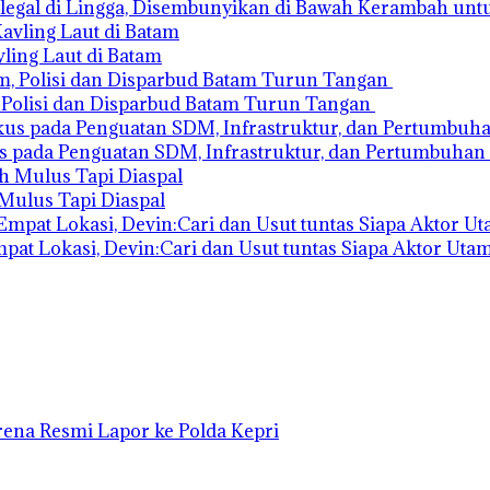
legal di Lingga, Disembunyikan di Bawah Kerambah unt
ling Laut di Batam
Polisi dan Disparbud Batam Turun Tangan ‎
 pada Penguatan SDM, Infrastruktur, dan Pertumbuha
 Mulus Tapi Diaspal
at Lokasi, Devin:Cari dan Usut tuntas Siapa Aktor Uta
ena Resmi Lapor ke Polda Kepri