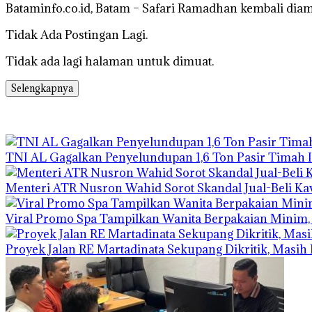
Bataminfo.co.id, Batam – Safari Ramadhan kembali d
Tidak Ada Postingan Lagi.
Tidak ada lagi halaman untuk dimuat.
Selengkapnya
TNI AL Gagalkan Penyelundupan 1,6 Ton Pasir Timah I
Menteri ATR Nusron Wahid Sorot Skandal Jual-Beli Kav
Viral Promo Spa Tampilkan Wanita Berpakaian Minim, 
Proyek Jalan RE Martadinata Sekupang Dikritik, Masih