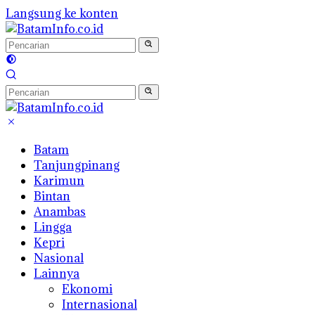
Langsung ke konten
Batam
Tanjungpinang
Karimun
Bintan
Anambas
Lingga
Kepri
Nasional
Lainnya
Ekonomi
Internasional