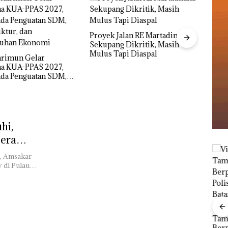
alan RE Martadinata
Nama
 Dikritik, Masih
Kasu
pi Diaspal
Resmi
IPK Kota Batam Kawal
Pengusutan Kasus Narkoba di
Empat Lokasi, Devin:Cari dan
Usut tuntas Siapa Aktor
Utamanya
hi,
era
m, Amsakar
 di Pulau…
Carolein Parewang
‘Disemprot’ Hakim,
Viral Promo Spa
Proy
Terkait Aksi Rusak
Tampilkan Wanita
Mart
Ponsel Wartawan
Berpakaian Minim,
Seku