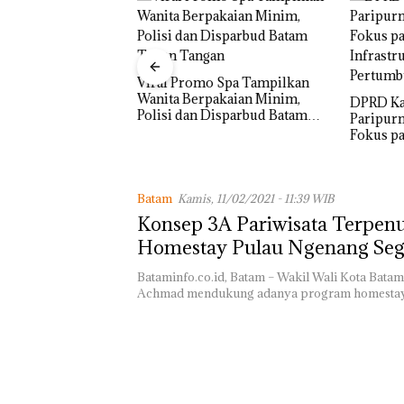
Proyek J
Sekupang
o Spa Tampilkan
Mulus Ta
akaian Minim,
DPRD Karimun Gelar
Disparbud Batam
Paripurna KUA-PPAS 2027,
n ‎
Fokus pada Penguatan SDM,
Infrastruktur, dan
Pertumbuhan Ekonomi
Batam
Kamis, 11/02/2021 - 11:39 WIB
Konsep 3A Pariwisata Terpenu
Homestay Pulau Ngenang Seg
Terealisasi
Bataminfo.co.id, Batam – Wakil Wali Kota Bata
Achmad mendukung adanya program homestay