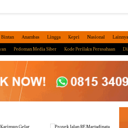
Bintan
Anambas
Lingga
Kepri
Nasional
Lainny
wan
Pedoman Media Siber
Kode Perilaku Perusahaan
Di