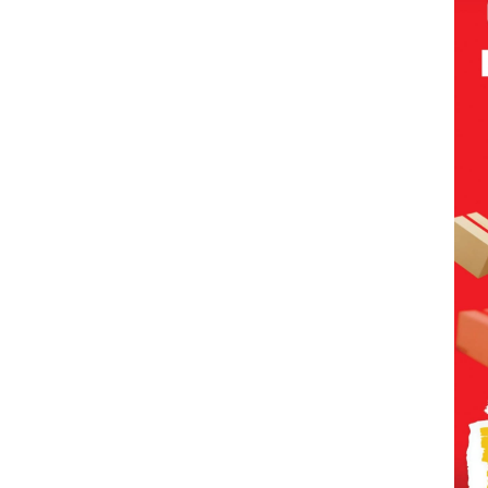
Cari
pad
ut
Pen
Siapa
SDM
Infr
nya
, da
Per
n E