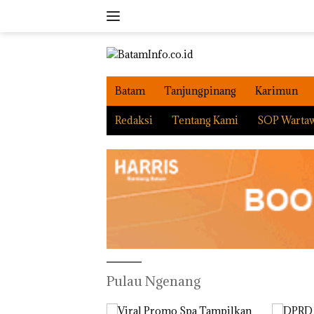
Langsung
ke
konten
Batam
Tanjungpinang
Karimun
Redaksi
Tentang Kami
SOP Warta
Pulau Ngenang