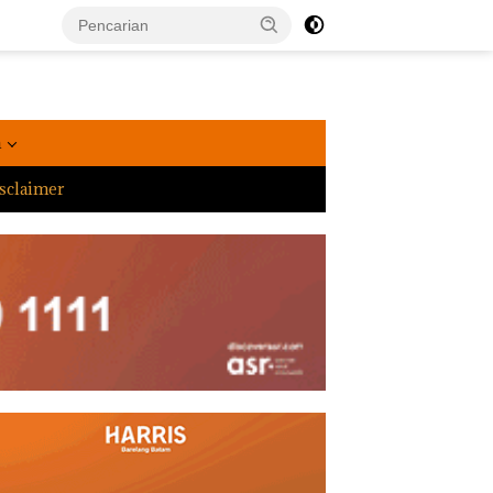
a
sclaimer