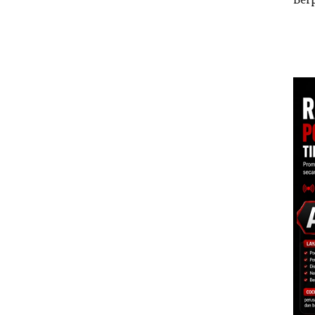
but
Polisi dan Disparbud
Mas
Batam Turun Tangan ‎
Dias
erta
ggota
s
s IIB