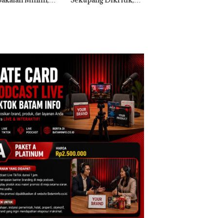
ih Mulus Tapi
Morena Resmi Lapor
a Natuna Keluhka
pal
ke Polda Kepri
Sulit Temui Bupat