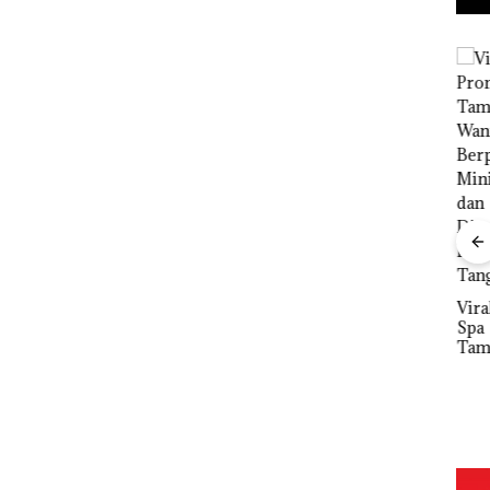
Namanya
Dikaitkan
Dari
Viral Promo
Dengan
Mujapati ke
Spa
Kasus
Sujapati 17
Tampilkan
ta
Narkotika,
Bulan
Wanita
Kawal
DP
Andi Morena
Kepemimpin
Berpakaian
utan
Kar
Resmi Lapor
an,Warga
Minim, Polisi
Gel
ke Polda
Natuna
dan
a di
Pari
Kepri
Keluhkan
Disparbud
KUA
Sulit Temui
Batam Turun
2027
Bupati
Tangan ‎