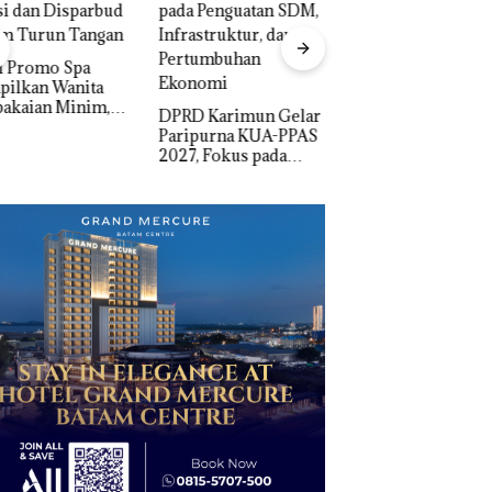
Proyek Jalan RE
Martadinata
Sekupang Dikritik,
D Karimun Gelar
IPK Kota Batam Ka
Masih Mulus Tapi
ipurna KUA-PPAS
Pengusutan Kasus
Diaspal
, Fokus pada
Narkoba di Empat
guatan SDM,
Lokasi, Devin:Cari
astruktur, dan
dan Usut tuntas Si
tumbuhan
Aktor Utamanya
nomi