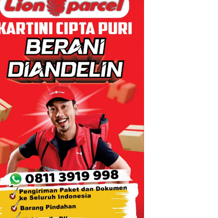
Devin:Cari
a
dan Usut
guatan
tuntas Siapa
,
Aktor
astruktur
Utamanya
n
tumbuha
konomi