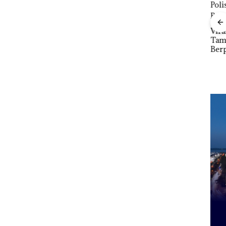
tkan
Dari Mujapati ke
Sujapati 17 Bulan
Viral Promo Spa
i
Kepemimpinan,Warg
Tampilkan Wanita
Lapor
a Natuna Keluhkan
Berpakaian Minim,
DPR
Sulit Temui Bupati
Polisi dan Disparbud
Par
Batam Turun Tangan ‎
2027
Pen
Infr
Per
Eko