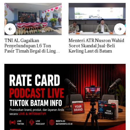
TNI AL Gagalkan
Menteri ATR Nusron Wahid
Penyelundupan 1,6 Ton
Sorot Skandal Jual-Beli
Pasir Timah Ilegal di Lingga,
Kavling Laut di Batam
Disembunyikan di Bawah
Kerambah untuk
Diselundupkan ke Malaysia