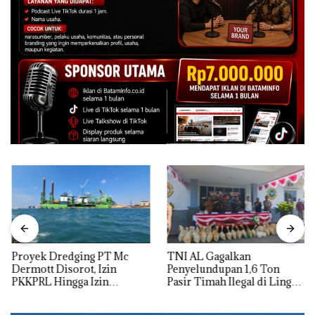
Proyek Dredging PT Mc
TNI AL Gagalkan
Dermott Disorot, Izin
Penyelundupan 1,6 Ton
PKKPRL Hingga Izin
Pasir Timah Ilegal di Lingga,
Lingkungan Dipertanyakan
Disembunyikan di Bawah
Kerambah untuk