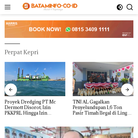
Langsung
ke
konten
Perpat Kepri
Proyek Dredging PT Mc
TNI AL Gagalkan
Dermott Disorot, Izin
Penyelundupan 1,6 Ton
PKKPRL Hingga Izin
Pasir Timah Ilegal di Lingga,
Lingkungan Dipertanyakan
Disembunyikan di Bawah
Kerambah untuk
Diselundupkan ke Malaysia