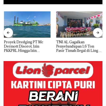
Proyek Dredging PT Mc
TNI AL Gagalkan
Dermott Disorot, Izin
Penyelundupan 1,6 Ton
PKKPRL Hingga Izin
Pasir Timah Ilegal di Lingga,
Lingkungan Dipertanyakan
Disembunyikan di Bawah
Kerambah untuk
Diselundupkan ke Malaysia