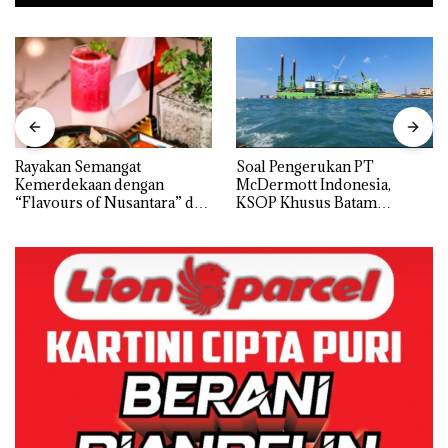
Rayakan Semangat
‎Soal Pengerukan PT
Kemerdekaan dengan
McDermott Indonesia,
“Flavours of Nusantara” di
KSOP Khusus Batam
Grand Mercure Batam
Tegaskan Perizinan Ada di
Centre
BP Batam