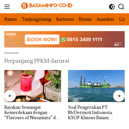
Langsung
ke
konten
Batam
Tanjungpinang
Karimun
Bintan
Anambas
Ling
Perpanjang PPKM darurat
Rayakan Semangat
‎Soal Pengerukan PT
Kemerdekaan dengan
McDermott Indonesia,
“Flavours of Nusantara” di
KSOP Khusus Batam
Grand Mercure Batam
Tegaskan Perizinan Ada di
Centre
BP Batam