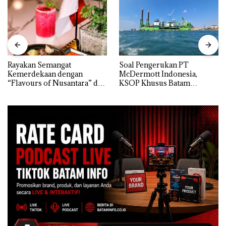
Rayakan Semangat
‎Soal Pengerukan PT
Kemerdekaan dengan
McDermott Indonesia,
“Flavours of Nusantara” di
KSOP Khusus Batam
Grand Mercure Batam
Tegaskan Perizinan Ada di
Centre
BP Batam