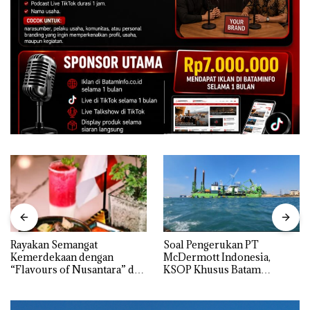
Rayakan Semangat
‎Soal Pengerukan PT
Kemerdekaan dengan
McDermott Indonesia,
“Flavours of Nusantara” di
KSOP Khusus Batam
Grand Mercure Batam
Tegaskan Perizinan Ada di
Centre
BP Batam