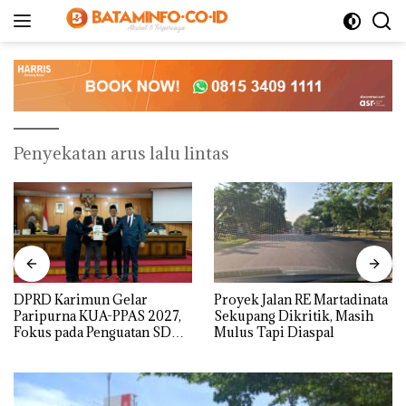
Langsung
ke
konten
Penyekatan arus lalu lintas
DPRD Karimun Gelar
Proyek Jalan RE Martadinata
Paripurna KUA-PPAS 2027,
Sekupang Dikritik, Masih
Fokus pada Penguatan SDM,
Mulus Tapi Diaspal
Infrastruktur, dan
Pertumbuhan Ekonomi