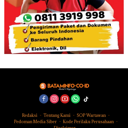
Redaksi
Tentang Kami
SOP Wartawan
Pedoman Media Siber
Kode Perilaku Perusahaan
Disclaimer