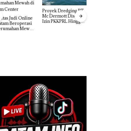
yek Dredging PT
Menteri ATR Nus
ermott Disorot,
Wahid Sorot Skan
 PKKPRL Hingga
Jual-Beli Kavling 
 Lingkungan
di Batam
ertanyakan
TNI AL Gagalkan
Penyelundupan 1,6
Ton Pasir Timah
Ilegal di Lingga,
Disembunyikan di
Bawah Kerambah
untuk Diselundupkan
ke Malaysia