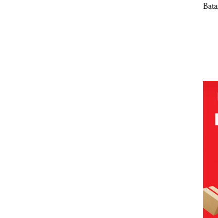
vling
Batam
Spa
Beroperasi
Tampilkan
di
Wanita
DPRD
Perumahan
Berpakaian
Karimun
Mewah di
Minim, Polisi
Gelar
Batam
dan
Paripurna
Center
Disparbud
KUA-PPAS
Batam Turun
2027, Fokus
Tangan ‎
pada
Penguatan
SDM,
Infrastruktur
, dan
Pertumbuha
n Ekonomi