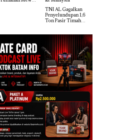
Polisi dan Dispar
 AL Gagalkan
Batam Turun Tanga
elundupan 1,6
Pasir Timah
al di Lingga,
embunyikan di
ah Kerambah
uk Diselundupkan
alaysia