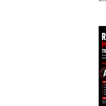
h
Jaringan Narkoba
di Batam Center
ta APH
Modus Vape dan
TNI
tas PT
Kemasan Makanan di
Peny
g
Batam, 2 WNA Masuk
Ton 
DPO
Ileg
Dis
Baw
unt
ke M