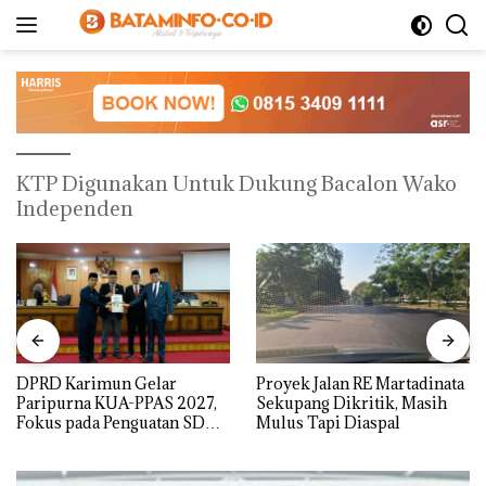
Langsung
ke
konten
KTP Digunakan Untuk Dukung Bacalon Wako
Independen
DPRD Karimun Gelar
Proyek Jalan RE Martadinata
Paripurna KUA-PPAS 2027,
Sekupang Dikritik, Masih
Fokus pada Penguatan SDM,
Mulus Tapi Diaspal
Infrastruktur, dan
Pertumbuhan Ekonomi