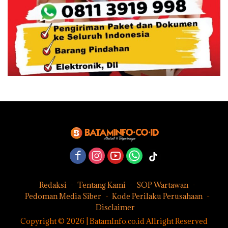
Redaksi
Tentang Kami
SOP Wartawan
Pedoman Media Siber
Kode Perilaku Perusahaan
Disclaimer
Copyright © 2026 | BatamInfo.co.id Allright Reserved