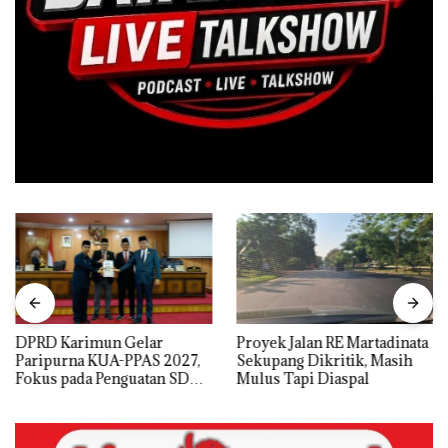
DPRD Karimun Gelar
Proyek Jalan RE Martadinata
Paripurna KUA-PPAS 2027,
Sekupang Dikritik, Masih
Fokus pada Penguatan SDM,
Mulus Tapi Diaspal
Infrastruktur, dan
Pertumbuhan Ekonomi