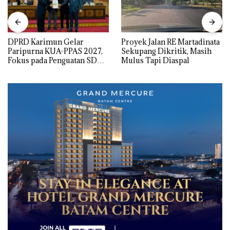
DPRD Karimun Gelar
Proyek Jalan RE Martadinata
Paripurna KUA-PPAS 2027,
Sekupang Dikritik, Masih
Fokus pada Penguatan SDM,
Mulus Tapi Diaspal
Infrastruktur, dan
Pertumbuhan Ekonomi