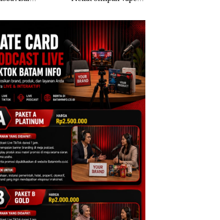
ngkok, Tim
Berisi Narkoba dalam
sebagai Tersangka
ungan Amankan
Kulkas, Kapolsek:
Korupsi APBDes,
Ton Ketamine dari
Diedarkan dengan
Negara Rugi Rp53
KING SUN di
Harga 2,5
Juta
m ‎