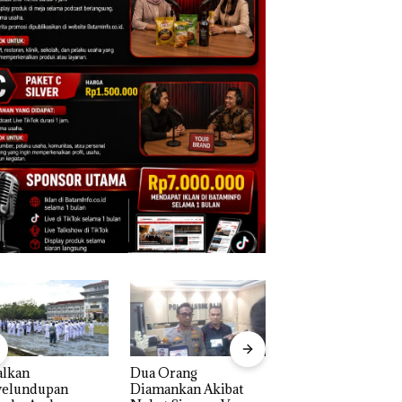
alkan
Dua Orang
Kejari Natuna
yelundupan
Diamankan Akibat
Tetapkan Kades