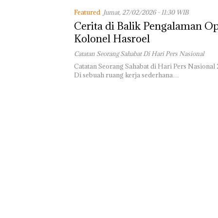
Batam Gelar
Featured
Jumat, 27/02/2026 - 11:30 WIB
Giveaway Spesi
Cerita di Balik Pengalaman Op
Diskon Mengin
24%
Kolonel Hasroel
Catatan Seorang Sahabat Di Hari Pers Nasional
Catatan Seorang Sahabat di Hari Pers Nasiona
Di sebuah ruang kerja sederhana…