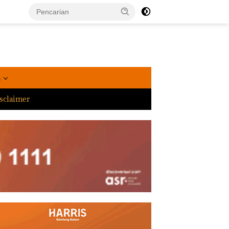
a
sclaimer