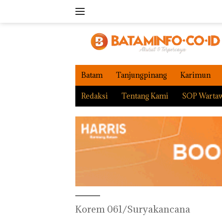
Langsung
ke
konten
Batam
Tanjungpinang
Karimun
Redaksi
Tentang Kami
SOP Warta
Korem 061/Suryakancana