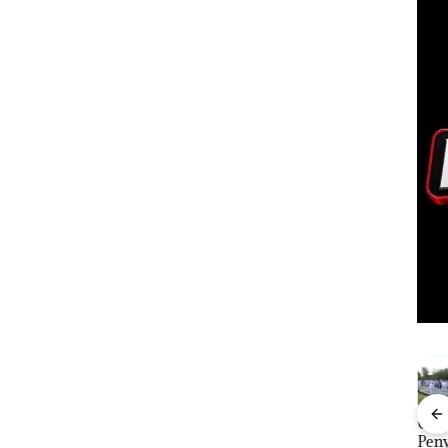
Rayakan
‎Soal
Aksi Kocak
Gag
Semangat
Pengerukan
Belasan
Pen