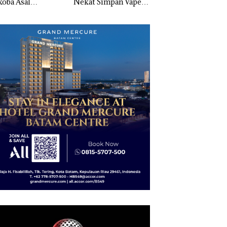
oba Asal
Nekat Simpan Vape
Selaut Nonaktif
ngkok, Tim
Berisi Narkoba dalam
sebagai Tersangka
ungan Amankan
Kulkas, Kapolsek:
Korupsi APBDes,
Ton Ketamine dari
Diedarkan dengan
Negara Rugi Rp53
KING SUN di
Harga 2,5
Juta
m ‎