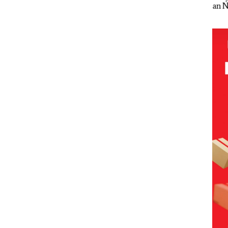
an
Kemerdekaa
PT
Superhero
an 
Selaut
n dengan
McDermott
Bertanding
Asal
if
“Flavours of
Indonesia,
Bulu Tangkis
Tio
Nusantara”
KSOP
di Mapolda
Tim
gka
di Grand
Khusus
Kepri,
Gab
i
Mercure
Batam
Sambut HUT
Ama
s,
Batam
Tegaskan
RI Ke-81
Ton
 Rugi
Centre
Perizinan
Ket
uta
Ada di BP
dar
Batam
KIN
di B