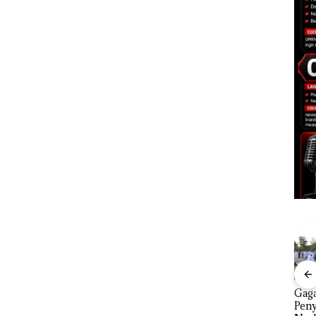
gat
‎Soal Pengerukan PT
Aksi Kocak Belasan
Gag
engan
McDermott
Superhero
Pen