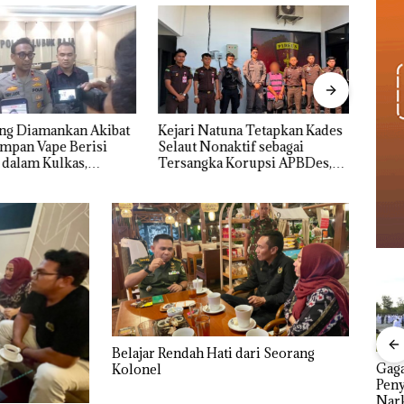
ng Diamankan Akibat
Kejari Natuna Tetapkan Kades
Raya
mpan Vape Berisi
Selaut Nonaktif sebagai
Keme
dalam Kulkas,
Tersangka Korupsi APBDes,
“Flav
k: Diedarkan dengan
Negara Rugi Rp533 Juta
Gran
5
Belajar Rendah Hati dari Seorang
Carolein Dituntut 3
Aksi Kocak Belasan
Gag
Kolonel
ARRIS
Tahun Penjara di PN
Superhero
Pen
ont
Batam
Bertanding Bulu
Nark