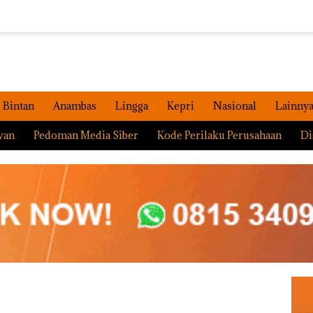
Bintan
Anambas
Lingga
Kepri
Nasional
Lainny
wan
Pedoman Media Siber
Kode Perilaku Perusahaan
Di