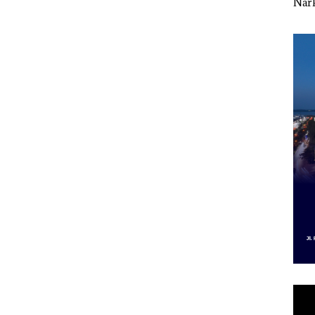
Indonesia, KSOP
Bertanding Bulu
Nark
Grand
Khusus Batam
Tangkis di Mapolda
Tio
Tegaskan Perizinan
Kepri, Sambut HUT
Gab
Ada di BP Batam
RI Ke-81
1,3 
MV 
Bata