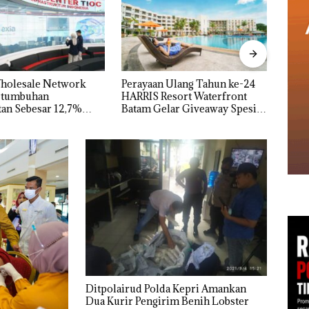
A
yaan Ulang Tahun ke-24
Carolein Dituntut 3 Tahun
B
IS Resort Waterfront
Penjara di PN Batam
M
m Gelar Giveaway Spesial
Diskon Menginap 24%
Ditpolairud Polda Kepri Amankan
Dua Kurir Pengirim Benih Lobster