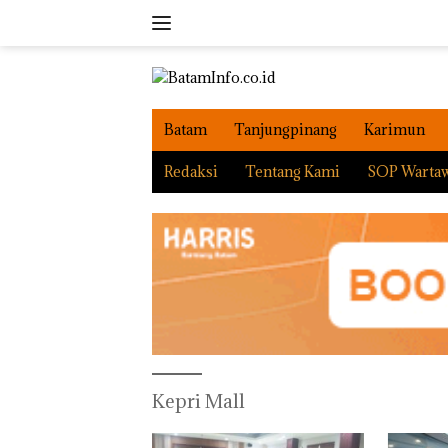
Langsung
ke
konten
Batam
Tanjungpinang
Karimun
Redaksi
Tentang Kami
SOP Warta
Kepri Mall