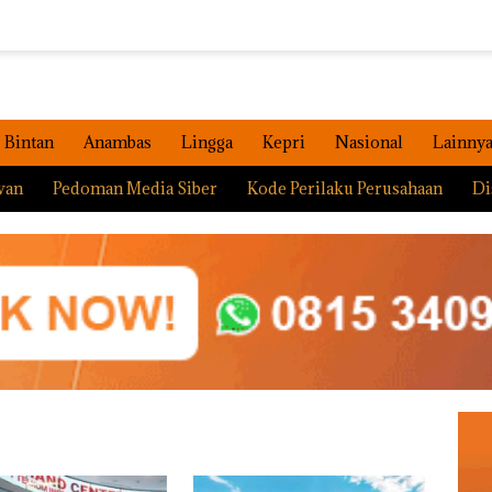
Bintan
Anambas
Lingga
Kepri
Nasional
Lainny
wan
Pedoman Media Siber
Kode Perilaku Perusahaan
Di