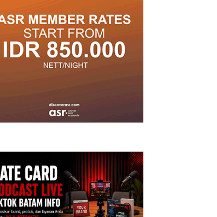
ktifitas Judi Online di Batam
Proyek Dredging PT Mc
eroperasi di Perumahan
Dermott Disorot, Izin PKKPRL
ewah di Batam Center
Hingga Izin Lingkungan
Dipertanyakan