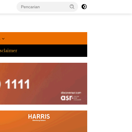
a
sclaimer