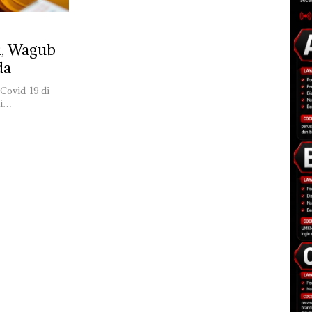
i, Wagub
da
 Covid-19 di
ni…