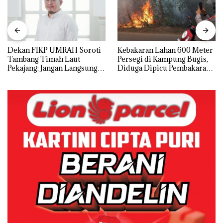
Dekan FIKP UMRAH Soroti
Kebakaran Lahan 600 Meter
Tambang Timah Laut
Persegi di Kampung Bugis,
Pekajang: Jangan Langsung
Diduga Dipicu Pembakaran
Bicara Kerugian, Buktikan
Sampah
Dulu Kerusakan
Lingkungannya