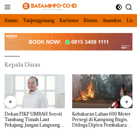
Langsung
ke
konten
Batam
Tanjungpinang
Karimun
Bintan
Anambas
Ling
Kepala Dinas
Dekan FIKP UMRAH Soroti
Kebakaran Lahan 600 Meter
Tambang Timah Laut
Persegi di Kampung Bugis,
Pekajang: Jangan Langsung
Diduga Dipicu Pembakaran
Bicara Kerugian, Buktikan
Sampah
Dulu Kerusakan