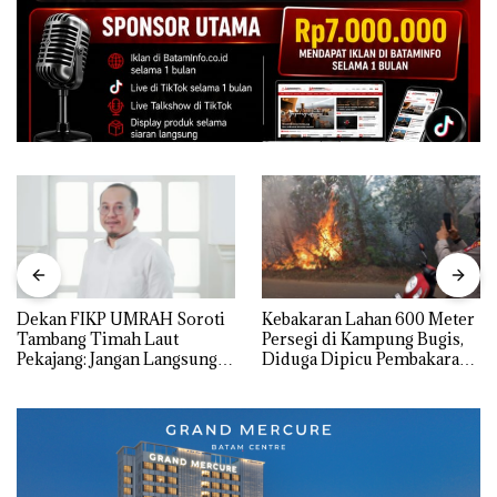
Dekan FIKP UMRAH Soroti
Kebakaran Lahan 600 Meter
Tambang Timah Laut
Persegi di Kampung Bugis,
Pekajang: Jangan Langsung
Diduga Dipicu Pembakaran
Bicara Kerugian, Buktikan
Sampah
Dulu Kerusakan
Lingkungannya