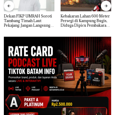
Dekan FIKP UMRAH Soroti
Kebakaran Lahan 600 Meter
Tambang Timah Laut
Persegi di Kampung Bugis,
Pekajang: Jangan Langsung
Diduga Dipicu Pembakaran
Bicara Kerugian, Buktikan
Sampah
Dulu Kerusakan
Lingkungannya