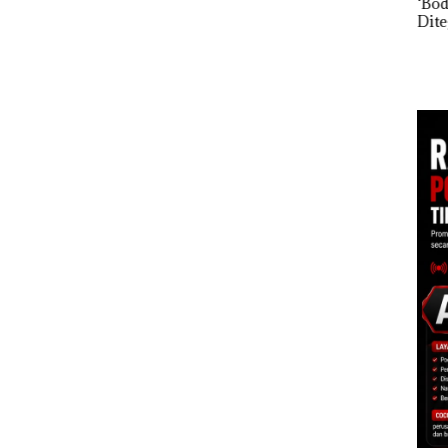
Disorot, Warga Desak
‘Bodong’ Tapi Cuma
Pera
Bupati Natuna Beri
Ditegur, LBH Desak
Tah
Penjelasan atas
Sekolah Djuwita
Reso
 TLKM
Kinerja dan Isu Kerja
Batam Segera
Bat
Sama di Tiongkok
Ditutup!
Give
ba
Dis
sasi
24
 Kuat
ma