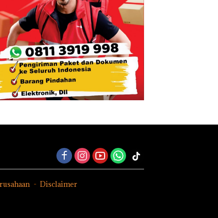
erusahaan
Disclaimer