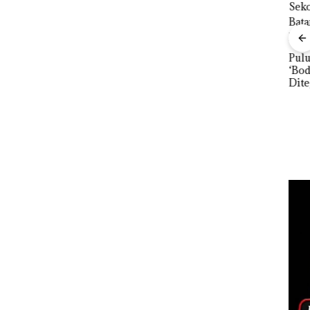
ng PT
TNI AL Gagalkan
orot,
Penyelundupan 1,6
ngga
Ton Pasir Timah
Puluhan Tahun
n
Ilegal di Lingga,
‘Bodong’ Tapi Cuma
Pera
Disembunyikan di
Ditegur, LBH Desak
Tah
Bawah Kerambah
Sekolah Djuwita
Reso
untuk Diselundupkan
Batam Segera
Bat
ke Malaysia
Ditutup!
Give
Dis
24