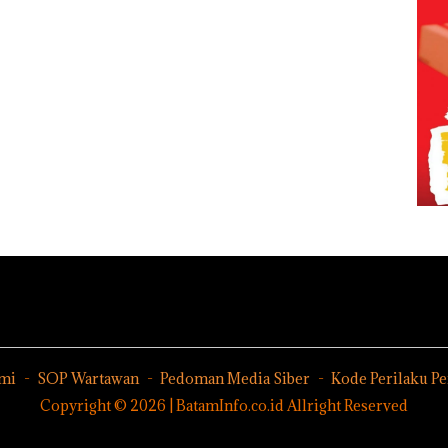
mi
SOP Wartawan
Pedoman Media Siber
Kode Perilaku P
Copyright © 2026 | BatamInfo.co.id Allright Reserved