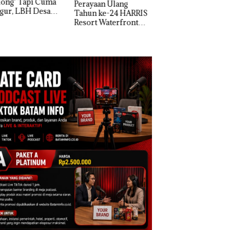
yaan Ulang
di Batam Center
un ke-24 HARRIS
rt Waterfront
am Gelar
away Spesial dan
kon Menginap
%