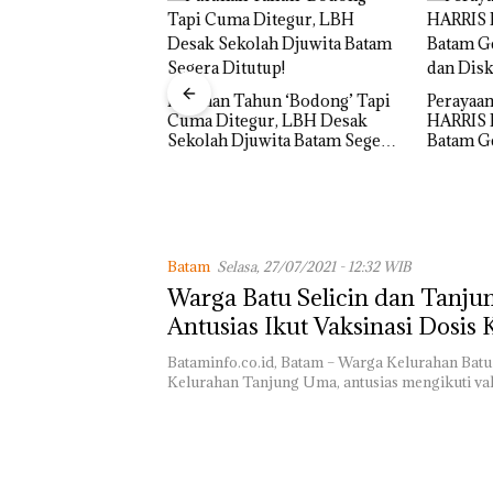
Carolein
Penjara 
un ‘Bodong’ Tapi
Perayaan Ulang Tahun ke-24
ur, LBH Desak
HARRIS Resort Waterfront
wita Batam Segera
Batam Gelar Giveaway Spesial
dan Diskon Menginap 24%
Batam
Selasa, 27/07/2021 - 12:32 WIB
Warga Batu Selicin dan Tanj
Antusias Ikut Vaksinasi Dosis 
Grand Mall Batam
Bataminfo.co.id, Batam – Warga Kelurahan Batu 
Kelurahan Tanjung Uma, antusias mengikuti va