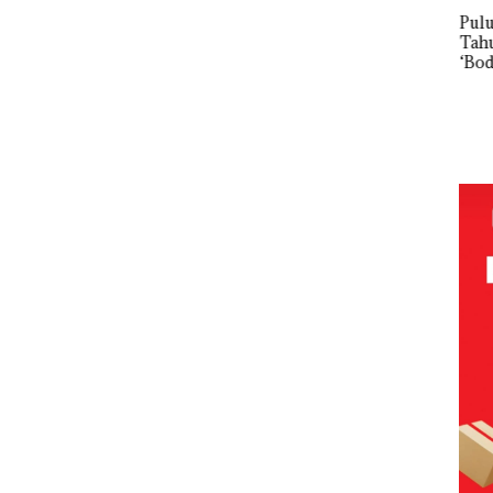
Puluhan
rasi
Tahun
Pera
‘Bodong’
Ula
ahan
Tapi Cuma
ke-
 di
TNI AL
Ditegur, LBH
HAR
Gagalkan
Desak
Reso
Penyelundup
Sekolah
Wat
an 1,6 Ton
Djuwita
Bat
Pasir Timah
Batam
Giv
Ilegal di
Segera
Spes
Lingga,
Ditutup!
Dis
Disembunyi
Men
kan di Bawah
24
Kerambah
untuk
Diselundupk
an ke
Malaysia