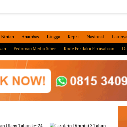
Bintan
Anambas
Lingga
Kepri
Nasional
Lainny
wan
Pedoman Media Siber
Kode Perilaku Perusahaan
Di