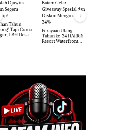
Carolein Dituntut 3
Tahun Penjara di PN
Batam
Aktifitas Judi Onl
di Batam Beropera
di Perumahan Me
yaan Ulang
di Batam Center
un ke-24 HARRIS
rt Waterfront
am Gelar
away Spesial dan
kon Menginap
%