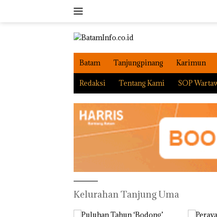
Langsung
ke
konten
Batam
Tanjungpinang
Karimun
Redaksi
Tentang Kami
SOP Warta
Kelurahan Tanjung Uma