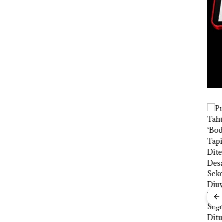
Proyek
Dredging PT
Mc Dermott
Disorot, Izin
PKKPRL
Hingga Izin
Lingkungan
Dipertanyak
an
as Judi
 di