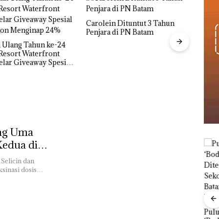
 Dituntut 3 Tahun
di PN Batam
Aktifitas Judi Online di Batam
Beroperasi di Perumahan
Proy
Mewah di Batam Center
Derm
Hing
Dipe
ung Uma
Kedua di
Selicin dan
ksinasi dosis…
Janji Kampanye
Puluhan Tahun