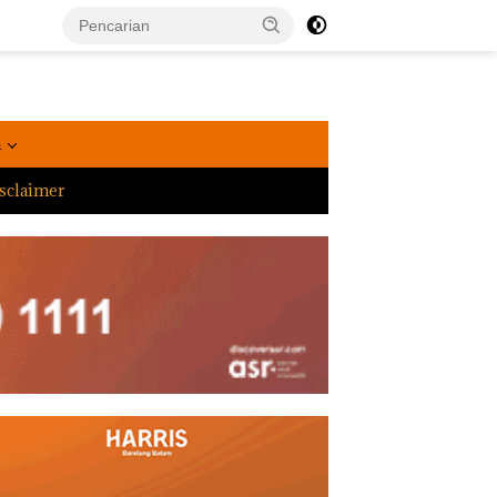
a
sclaimer