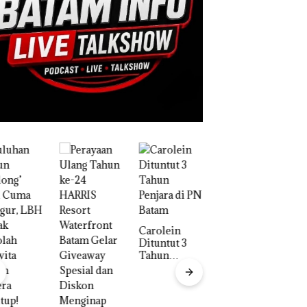
Proyek
Dredging PT
Mc Dermott
Disorot, Izin
Carolein
PKKPRL
Dituntut 3
Hingga Izin
Tahun
Lingkungan
Penjara di PN
Dipertanyak
Batam
an
Aktifitas Judi
Online di