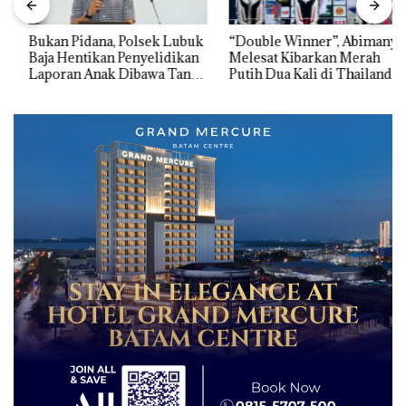
Bukan Pidana, Polsek Lubuk
“Double Winner”, Abimanyu
Baja Hentikan Penyelidikan
Melesat Kibarkan Merah
Laporan Anak Dibawa Tanpa
Putih Dua Kali di Thailand
Izin: Murni Sengketa Hak
Asuh!