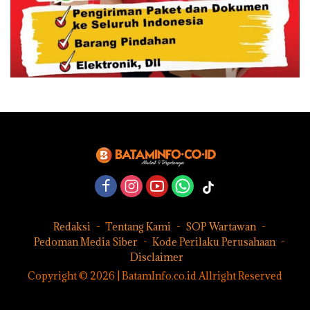
Redaksi
Tentang Kami
SOP Wartawan
Pedoman Media Siber
Kode Perilaku Perusahaan
Disclaimer
Copyright © 2026 | BatamInfo.co.id Allright Reserved