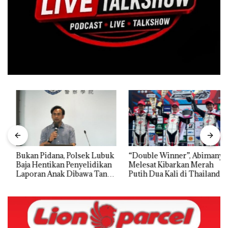
Bukan Pidana, Polsek Lubuk
“Double Winner”, Abimanyu
Baja Hentikan Penyelidikan
Melesat Kibarkan Merah
Laporan Anak Dibawa Tanpa
Putih Dua Kali di Thailand
Izin: Murni Sengketa Hak
Asuh!