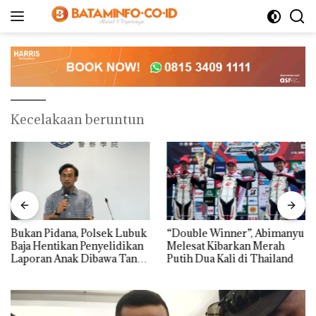
Langsung
ke
konten
Kecelakaan beruntun
Bukan Pidana, Polsek Lubuk
“Double Winner”, Abimanyu
Baja Hentikan Penyelidikan
Melesat Kibarkan Merah
Laporan Anak Dibawa Tanpa
Putih Dua Kali di Thailand
Izin: Murni Sengketa Hak
Asuh!