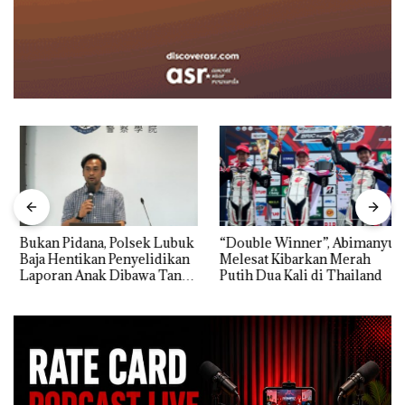
Bukan Pidana, Polsek Lubuk
“Double Winner”, Abimanyu
Baja Hentikan Penyelidikan
Melesat Kibarkan Merah
Laporan Anak Dibawa Tanpa
Putih Dua Kali di Thailand
Izin: Murni Sengketa Hak
Asuh!