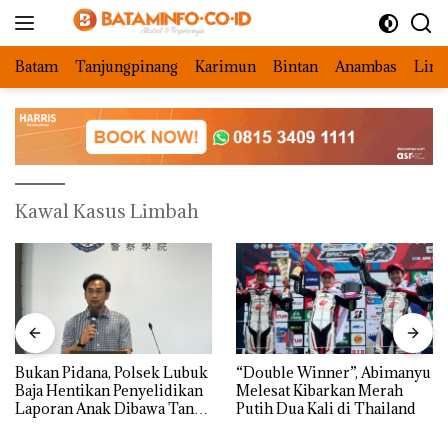
Langsung
ke
konten
Batam
Tanjungpinang
Karimun
Bintan
Anambas
Ling
Kawal Kasus Limbah
Bukan Pidana, Polsek Lubuk
“Double Winner”, Abimanyu
Baja Hentikan Penyelidikan
Melesat Kibarkan Merah
Laporan Anak Dibawa Tanpa
Putih Dua Kali di Thailand
Izin: Murni Sengketa Hak
Asuh!