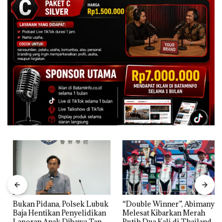
Bukan Pidana, Polsek Lubuk
“Double Winner”, Abimanyu
Baja Hentikan Penyelidikan
Melesat Kibarkan Merah
Laporan Anak Dibawa Tanpa
Putih Dua Kali di Thailand