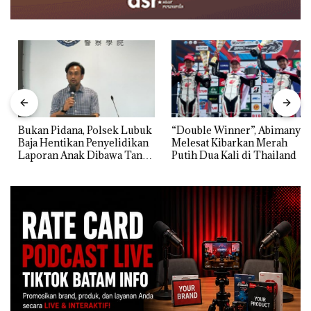
Bukan Pidana, Polsek Lubuk
“Double Winner”, Abimanyu
Baja Hentikan Penyelidikan
Melesat Kibarkan Merah
Laporan Anak Dibawa Tanpa
Putih Dua Kali di Thailand
Izin: Murni Sengketa Hak
Asuh!