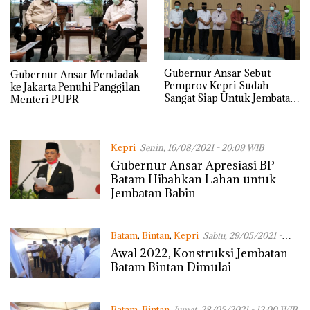
Gubernur Ansar Sebut
Gubernur Ansar Mendadak
Pemprov Kepri Sudah
ke Jakarta Penuhi Panggilan
Sangat Siap Untuk Jembatan
Menteri PUPR
Batam-Bintan
Kepri
Senin, 16/08/2021 - 20:09 WIB
Gubernur Ansar Apresiasi BP
Batam Hibahkan Lahan untuk
Jembatan Babin
Batam
,
Bintan
,
Kepri
Sabtu, 29/05/2021 -
04:33 WIB
Awal 2022, Konstruksi Jembatan
Batam Bintan Dimulai
Batam
,
Bintan
Jumat, 28/05/2021 - 12:00 WIB