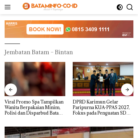
Langsung
ke
konten
Jembatan Batam – Bintan
Viral Promo Spa Tampilkan
DPRD Karimun Gelar
Wanita Berpakaian Minim,
Paripurna KUA-PPAS 2027,
Polisi dan Disparbud Batam
Fokus pada Penguatan SDM,
Turun Tangan ‎
Infrastruktur, dan
Pertumbuhan Ekonomi