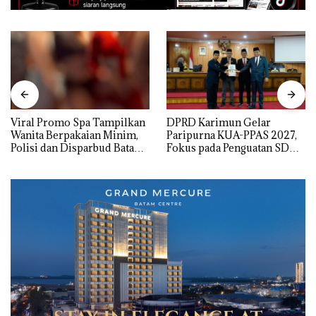
Viral Promo Spa Tampilkan
DPRD Karimun Gelar
Wanita Berpakaian Minim,
Paripurna KUA-PPAS 2027,
Polisi dan Disparbud Batam
Fokus pada Penguatan SDM,
Turun Tangan ‎
Infrastruktur, dan
Pertumbuhan Ekonomi