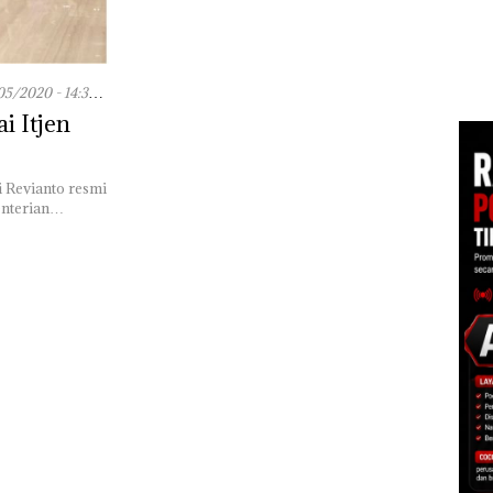
Target Pendapatan
pi
Daerah, Ekonomi
Dek
Batam Diproyeksikan
Peng
Tumbuh hingga 7,4
Sedi
Persen
Kepr
05/2020 - 14:36
Dibu
i Itjen
Ilmi
Bert
Kon
i Revianto resmi
menterian…