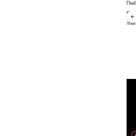
Carolein Dituntut 3
“Double Winner”,
ARRIS
Tahun Penjara di PN
Abimanyu Melesat
ont
Batam
Kibarkan Merah Putih
Dua Kali di Thailand
al dan
ap
Dek
Peng
Sedi
Kepr
Dibu
Ilmi
Bert
Kon