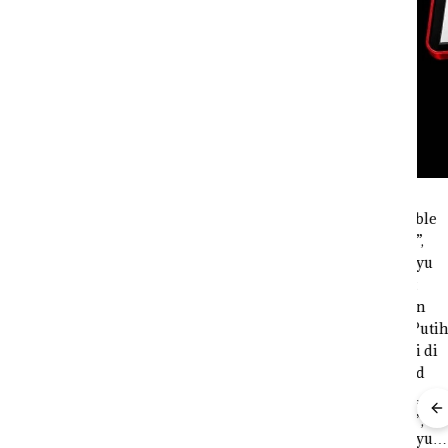
ale
rk
Carolein
mbuha
Dituntut 3
apatan
Tahun
r
Penjara di PN
“Double
Secara
Batam
Winner”,
an
Abimanyu