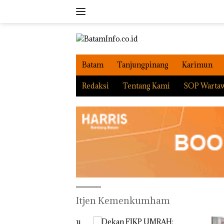
Langsung
ke
konten
Batam
Tanjungpinang
Karimun
Redaksi
Tentang Kami
SOP Warta
Itjen Kemenkumham