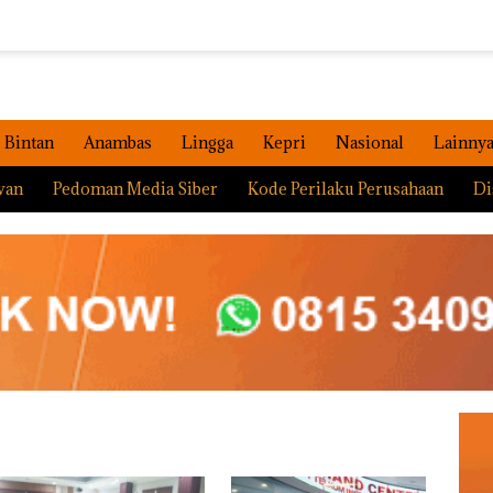
Bintan
Anambas
Lingga
Kepri
Nasional
Lainny
wan
Pedoman Media Siber
Kode Perilaku Perusahaan
Di