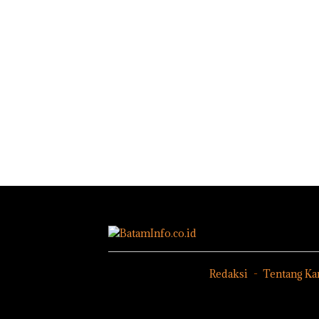
Ditutup!
Dekan FIKP
UMRAH:
Pengelolaan
Sedimentasi
Laut di Kepri
Harus
Dibuktikan
Secara
Ilmiah,
Jangan
Sampai
Bertentangan
dengan
Konservasi
Redaksi
Tentang Ka