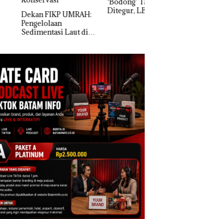
‘Bodong’ Tapi Cuma
Network Catat
Ditegur, LBH Desak
Pertumbuhan
an FIKP UMRAH:
Sekolah Djuwita
Pendapatan Sebesa
elolaan
Batam Segera
12,7% Secara
mentasi Laut di
Ditutup!
Tahunan
i Harus
ktikan Secara
ah, Jangan Sampai
entangan dengan
servasi