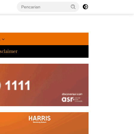
a
sclaimer