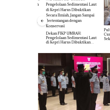
nner”, Abimanyu
arkan Merah Putih
 Thailand
Puluhan 
Dekan FIKP UMRAH:
Cuma Di
Pengelolaan Sedimentasi Laut
Sekolah 
di Kepri Harus Dibuktikan
Ditutup!
Secara Ilmiah, Jangan Sampai
Bertentangan dengan
Konservasi
Proyek Jalan RE
Martadinata
Sekupang Dikri