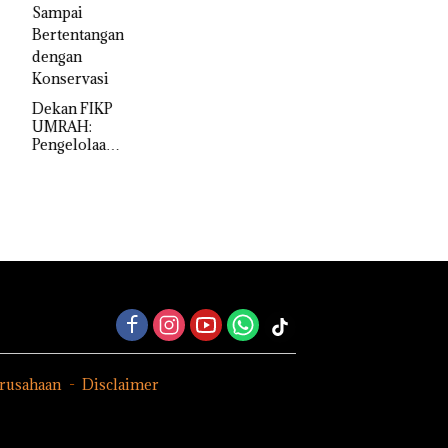
Ditutup!
Perayaan
Ulang Tahun
ke-24
HARRIS
an FIKP
Resort
AH:
Waterfront
elolaan
Batam Gelar
imentasi
Giveaway
 di Kepri
Spesial dan
us
Diskon
uktikan
Menginap
ra
24%
ah,
an
pai
entangan
gan
servasi
erusahaan
Disclaimer