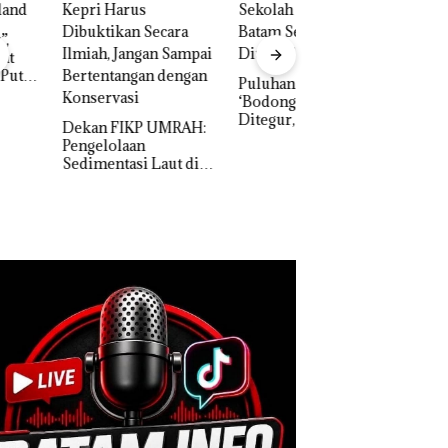
Puluhan Tahun
Bisnis Wholesale
‘Bodong’ Tapi Cuma
Network Catat
Ditegur, LBH Desak
Pertumbuhan
an FIKP UMRAH:
Sekolah Djuwita
Pendapatan Sebesa
elolaan
Batam Segera
12,7% Secara
mentasi Laut di
Ditutup!
Tahunan
i Harus
ktikan Secara
ah, Jangan Sampai
entangan dengan
servasi