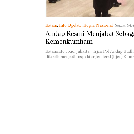
Masih Mulus Ta
Diaspal
Batam
,
Info Update
,
Kepri
,
Nasional
Senin, 04/
WIB
Andap Resmi Menjabat Sebaga
Kemenkumham
Bataminfo.co.id, Jakarta – Irjen Pol Andap Budh
dilantik menjadi Inspektur Jenderal (Itjen) Ke