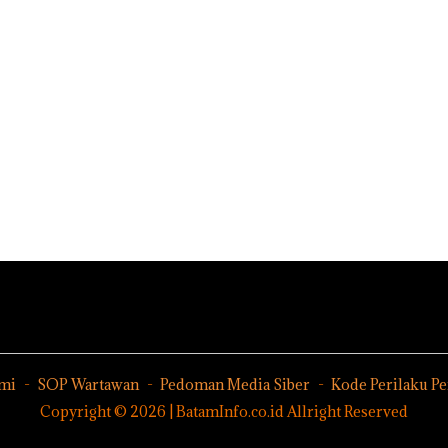
Melesat
Kibarkan
Perayaan
Merah Putih
Ulang Tahun
Dua Kali di
ke-24
Thailand
HARRIS
Dek
Resort
UMR
Waterfront
Peng
Batam Gelar
Sed
Giveaway
Laut
Spesial dan
Har
Diskon
Dib
Menginap
Seca
24%
Ilmi
Jang
Sam
Bert
den
Kon
mi
SOP Wartawan
Pedoman Media Siber
Kode Perilaku P
Copyright © 2026 | BatamInfo.co.id Allright Reserved