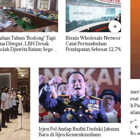
Pera
HARR
Tahun ‘Bodong’ Tapi
Bisnis Wholesale Network
Bata
tegur, LBH Desak
Catat Pertumbuhan
dan 
Djuwita Batam Segera
Pendapatan Sebesar 12,7%
Secara Tahunan
“Double Winner”,
Abimanyu Melesat
Irjen Pol Andap Budhi Duduki Jabatan
Kibarkan Merah Putih
Baru di Itjen Kemenkumham
Pemko Menaikkan
Dua Kali di Thailand
tik,