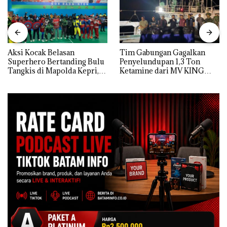
Aksi Kocak Belasan
Tim Gabungan Gagalkan
Superhero Bertanding Bulu
Penyelundupan 1,3 Ton
Tangkis di Mapolda Kepri,
Ketamine dari MV KING
Sambut HUT RI Ke-81