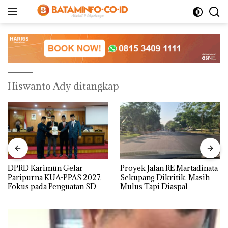
Langsung
ke
konten
Hiswanto Ady ditangkap
DPRD Karimun Gelar
Proyek Jalan RE Martadinata
Paripurna KUA-PPAS 2027,
Sekupang Dikritik, Masih
Fokus pada Penguatan SDM,
Mulus Tapi Diaspal
Infrastruktur, dan
Pertumbuhan Ekonomi