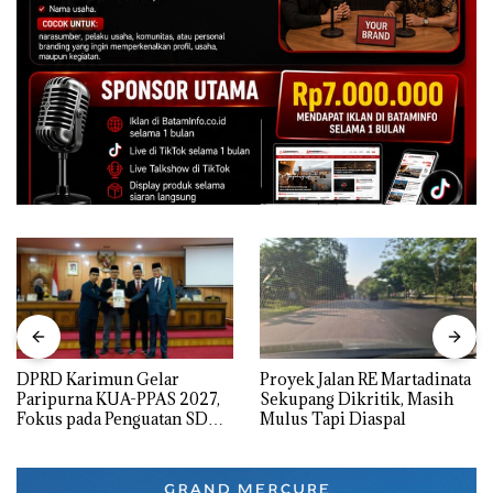
DPRD Karimun Gelar
Proyek Jalan RE Martadinata
Paripurna KUA-PPAS 2027,
Sekupang Dikritik, Masih
Fokus pada Penguatan SDM,
Mulus Tapi Diaspal
Infrastruktur, dan
Pertumbuhan Ekonomi