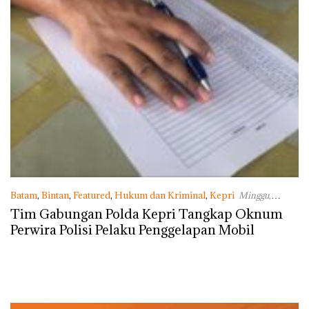
Batam
,
Bintan
,
Featured
,
Hukum dan Kriminal
,
Kepri
Minggu,
17/05/2020 - 23:23 WIB
Tim Gabungan Polda Kepri Tangkap Oknum
Perwira Polisi Pelaku Penggelapan Mobil