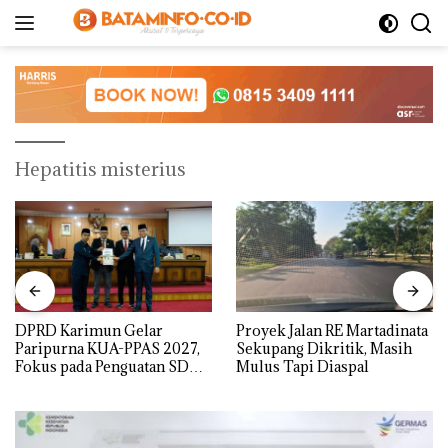
Langsung
ke
konten
Hepatitis misterius
DPRD Karimun Gelar
Proyek Jalan RE Martadinata
Paripurna KUA-PPAS 2027,
Sekupang Dikritik, Masih
Fokus pada Penguatan SDM,
Mulus Tapi Diaspal
Infrastruktur, dan
Pertumbuhan Ekonomi