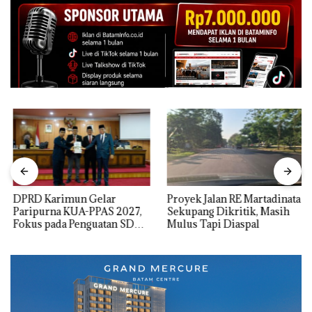
DPRD Karimun Gelar
Proyek Jalan RE Martadinata
Paripurna KUA-PPAS 2027,
Sekupang Dikritik, Masih
Fokus pada Penguatan SDM,
Mulus Tapi Diaspal
Infrastruktur, dan
Pertumbuhan Ekonomi