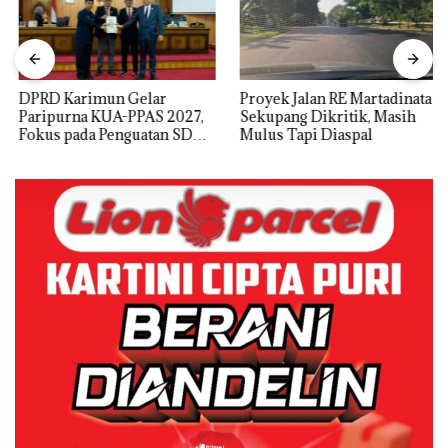
DPRD Karimun Gelar
Proyek Jalan RE Martadinata
Paripurna KUA-PPAS 2027,
Sekupang Dikritik, Masih
Fokus pada Penguatan SDM,
Mulus Tapi Diaspal
Infrastruktur, dan
Pertumbuhan Ekonomi