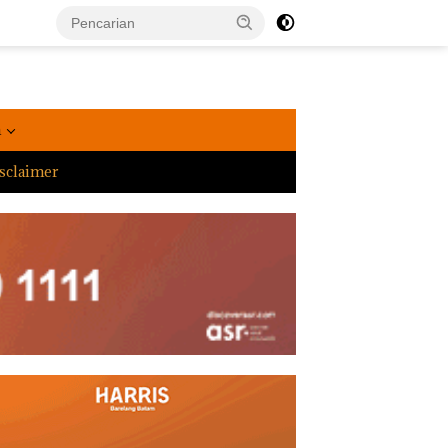
a
sclaimer