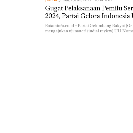
Gugat Pelaksanaan Pemilu Se
2024, Partai Gelora Indonesia 
UU Pemilu
Bataminfo.co.id – Partai Gelombang Rakyat (Ge
mengajukan uji materi (judial review) UU No