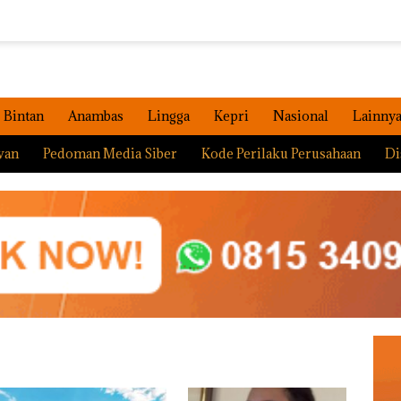
Bintan
Anambas
Lingga
Kepri
Nasional
Lainny
wan
Pedoman Media Siber
Kode Perilaku Perusahaan
Di