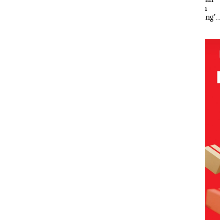
Beroperasi
Disorot, Izin
Cata
Tahun
di
PKKPRL
Per
‘Bodong’
Perumahan
Hingga Izin
n Pe
Tapi Cuma
Mewah di
Lingkungan
Seb
Ditegur, LBH
Batam
Dipertanyak
12,7
Desak
Center
an
Tah
Sekolah
Djuwita
Batam
Segera
Ditutup!