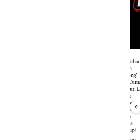
in
t 3
 di PN
Aktifitas Judi
Proyek
Bisn
Online di
Dredging PT
Who
Batam
Mc Dermott
Net
Puluhan