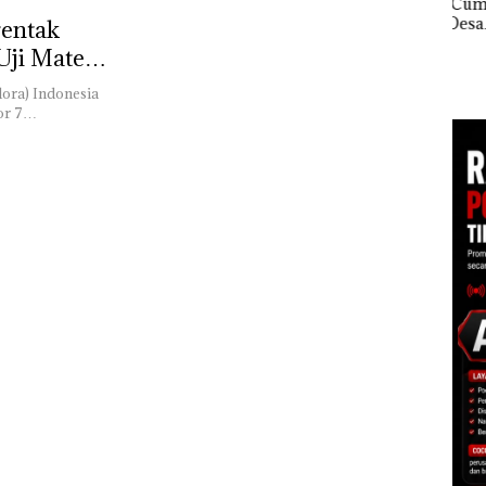
‘Bodong’ Tapi Cuma
Net
Ditegur, LBH Desak
Per
rentak
Akselerasi
Sekolah Djuwita
Pend
Transformasi TLKM
Uji Materi
Batam Segera
12,7
30: Pendapatan,
Ditutup!
Tah
EBITDA, dan Laba
lora) Indonesia
Bersih Normalisasi
mor 7…
Telkom Tumbuh Kuat
di Paruh Pertama
2026