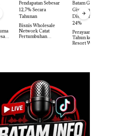
Carolein Dituntut 
Tahun Penjara di 
Batam
is Wholesale
work Catat
Perayaan Ulang
tumbuhan
Tahun ke-24 HARRIS
apatan Sebesar
Resort Waterfront
% Secara
Batam Gelar
unan
Giveaway Spesial dan
Diskon Menginap
24%