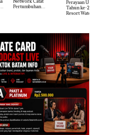
work Catat
Perayaan Ulang
tumbuhan
Tahun ke-24 HARRIS
apatan Sebesar
Resort Waterfront
% Secara
Batam Gelar
unan
Giveaway Spesial dan
Diskon Menginap
24%