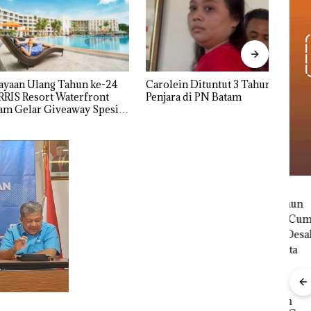
Aktif
Bero
 Ulang Tahun ke-24
Carolein Dituntut 3 Tahun
Mewa
Resort Waterfront
Penjara di PN Batam
lar Giveaway Spesial
kon Menginap 24%
bil
r di
Puluhan Tahun
Bisn