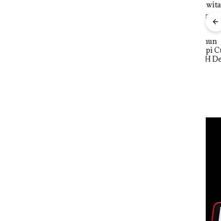
nline
Proyek Dredging PT
erasi
Mc Dermott Disorot,
Mewah
Izin PKKPRL Hingga
r
Puluhan Tahun
Bisn
Izin Lingkungan
‘Bodong’ Tapi Cuma
Net
Dipertanyakan
Ditegur, LBH Desak
Per
Sekolah Djuwita
Pend
Batam Segera
12,7
Ditutup!
Tah