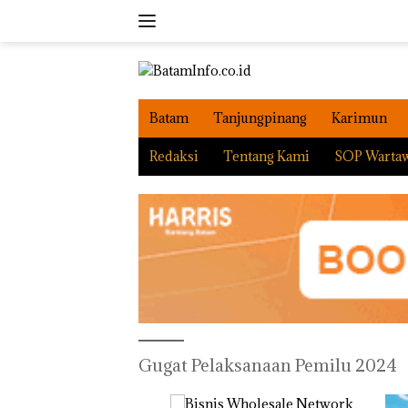
Langsung
ke
konten
Batam
Tanjungpinang
Karimun
Redaksi
Tentang Kami
SOP Warta
Gugat Pelaksanaan Pemilu 2024