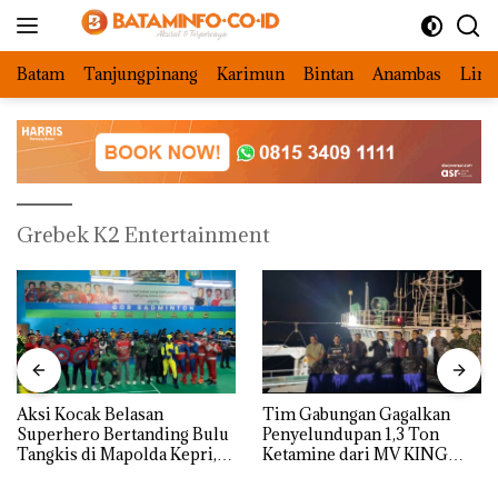
Langsung
ke
konten
Batam
Tanjungpinang
Karimun
Bintan
Anambas
Ling
Grebek K2 Entertainment
Aksi Kocak Belasan
Tim Gabungan Gagalkan
Superhero Bertanding Bulu
Penyelundupan 1,3 Ton
Tangkis di Mapolda Kepri,
Ketamine dari MV KING
Sambut HUT RI Ke-81