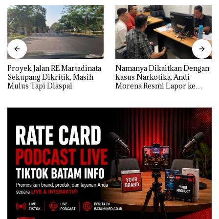
Proyek Jalan RE Martadinata
Namanya Dikaitkan Dengan
Sekupang Dikritik, Masih
Kasus Narkotika, Andi
Mulus Tapi Diaspal
Morena Resmi Lapor ke
Polda Kepri