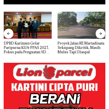
DPRD Karimun Gelar
Proyek Jalan RE Martadinata
Paripurna KUA-PPAS 2027,
Sekupang Dikritik, Masih
Fokus pada Penguatan SDM,
Mulus Tapi Diaspal
Infrastruktur, dan
Pertumbuhan Ekonomi