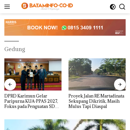
Langsung
ke
konten
Gedung
DPRD Karimun Gelar
Proyek Jalan RE Martadinata
Paripurna KUA-PPAS 2027,
Sekupang Dikritik, Masih
Fokus pada Penguatan SDM,
Mulus Tapi Diaspal
Infrastruktur, dan
Pertumbuhan Ekonomi