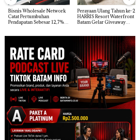
Bisnis Wholesale Network
Perayaan Ulang Tahun ke-24
Catat Pertumbuhan
HARRIS Resort Waterfront
Pendapatan Sebesar 12,7%
Batam Gelar Giveaway
Secara Tahunan
Spesial dan Diskon
Menginap 24%