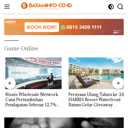
Langsung
ke
konten
Game Online
Bisnis Wholesale Network
Perayaan Ulang Tahun ke-24
Catat Pertumbuhan
HARRIS Resort Waterfront
Pendapatan Sebesar 12,7%
Batam Gelar Giveaway
Secara Tahunan
Spesial dan Diskon
Menginap 24%