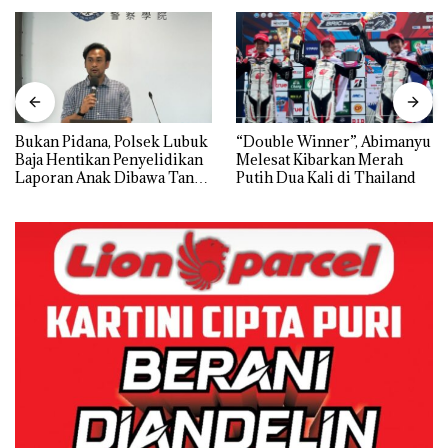
Bukan Pidana, Polsek Lubuk
“Double Winner”, Abimanyu
Baja Hentikan Penyelidikan
Melesat Kibarkan Merah
Laporan Anak Dibawa Tanpa
Putih Dua Kali di Thailand
Izin: Murni Sengketa Hak
Asuh!