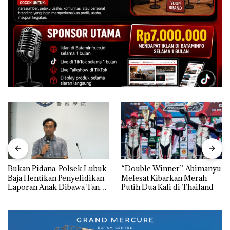
Bukan Pidana, Polsek Lubuk
“Double Winner”, Abimanyu
Baja Hentikan Penyelidikan
Melesat Kibarkan Merah
Laporan Anak Dibawa Tanpa
Putih Dua Kali di Thailand
Izin: Murni Sengketa Hak
Asuh!