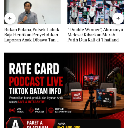
Bukan Pidana, Polsek Lubuk
“Double Winner”, Abimanyu
Baja Hentikan Penyelidikan
Melesat Kibarkan Merah
Laporan Anak Dibawa Tanpa
Putih Dua Kali di Thailand
Izin: Murni Sengketa Hak
Asuh!