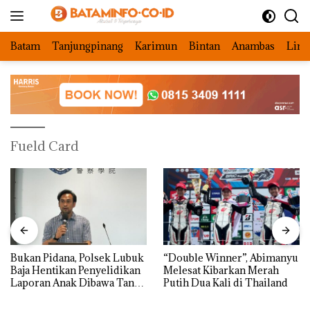
Langsung
ke
konten
Batam
Tanjungpinang
Karimun
Bintan
Anambas
Ling
Fueld Card
Bukan Pidana, Polsek Lubuk
“Double Winner”, Abimanyu
Baja Hentikan Penyelidikan
Melesat Kibarkan Merah
Laporan Anak Dibawa Tanpa
Putih Dua Kali di Thailand
Izin: Murni Sengketa Hak
Asuh!