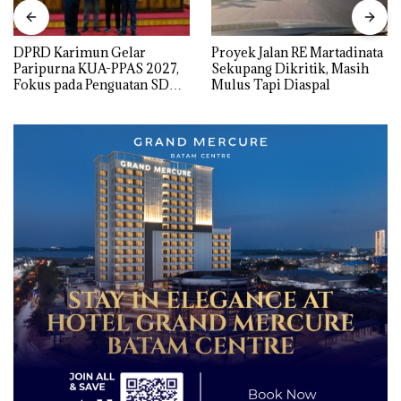
DPRD Karimun Gelar
Proyek Jalan RE Martadinata
Paripurna KUA-PPAS 2027,
Sekupang Dikritik, Masih
Fokus pada Penguatan SDM,
Mulus Tapi Diaspal
Infrastruktur, dan
Pertumbuhan Ekonomi