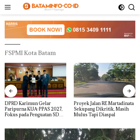
Langsung
ke
konten
FSPMI Kota Batam
DPRD Karimun Gelar
Proyek Jalan RE Martadinata
Paripurna KUA-PPAS 2027,
Sekupang Dikritik, Masih
Fokus pada Penguatan SDM,
Mulus Tapi Diaspal
Infrastruktur, dan
Pertumbuhan Ekonomi