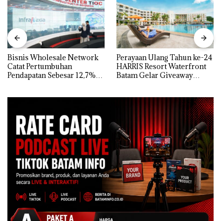
Bisnis Wholesale Network
Perayaan Ulang Tahun ke-24
Catat Pertumbuhan
HARRIS Resort Waterfront
Pendapatan Sebesar 12,7%
Batam Gelar Giveaway
Secara Tahunan
Spesial dan Diskon
Menginap 24%