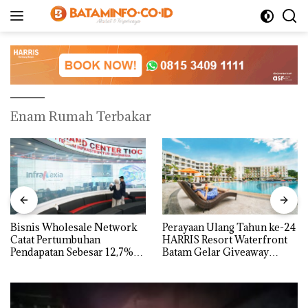
Langsung
ke
konten
Enam Rumah Terbakar
Bisnis Wholesale Network
Perayaan Ulang Tahun ke-24
Catat Pertumbuhan
HARRIS Resort Waterfront
Pendapatan Sebesar 12,7%
Batam Gelar Giveaway
Secara Tahunan
Spesial dan Diskon
Menginap 24%