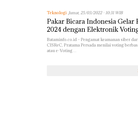
Teknologi
Jumat, 25/03/2022 - 10:31 WIB
Pakar Bicara Indonesia Gelar
2024 dengan Elektronik Votin
Bataminfo.co.id – Pengamat keamanan siber da
CISReC, Pratama Persada menilai voting berbasi
atau e-Voting…