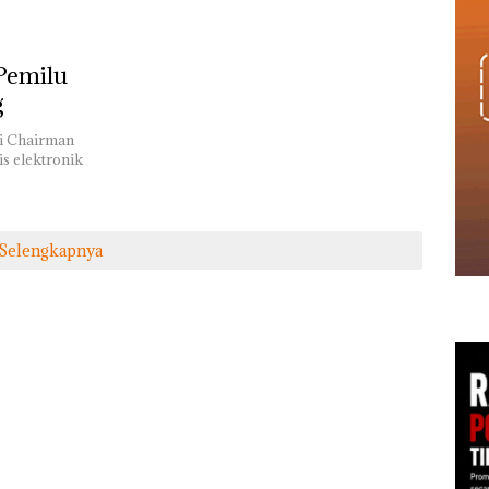
 Pemilu
g
ri Chairman
s elektronik
Selengkapnya