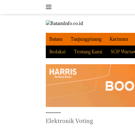
Langsung
ke
konten
Batam
Tanjungpinang
Karimun
Redaksi
Tentang Kami
SOP Warta
Elektronik Voting