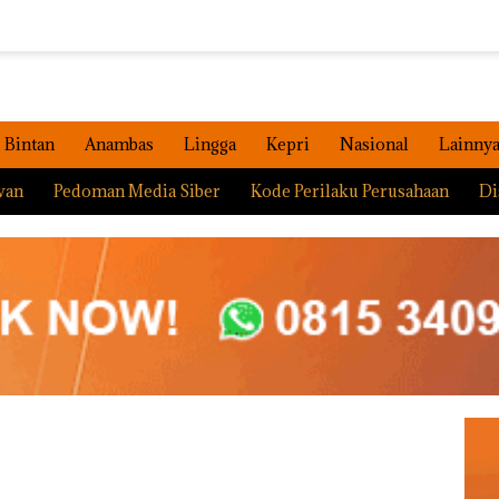
Bintan
Anambas
Lingga
Kepri
Nasional
Lainny
wan
Pedoman Media Siber
Kode Perilaku Perusahaan
Di