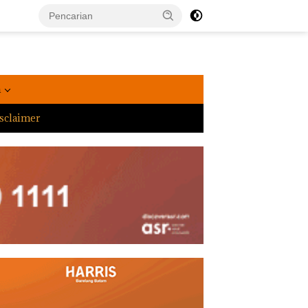
a
sclaimer