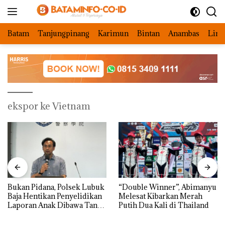
Langsung
ke
konten
Batam
Tanjungpinang
Karimun
Bintan
Anambas
Ling
ekspor ke Vietnam
Bukan Pidana, Polsek Lubuk
“Double Winner”, Abimanyu
Baja Hentikan Penyelidikan
Melesat Kibarkan Merah
Laporan Anak Dibawa Tanpa
Putih Dua Kali di Thailand
Izin: Murni Sengketa Hak
Asuh!