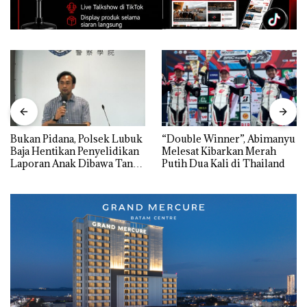
Bukan Pidana, Polsek Lubuk
“Double Winner”, Abimanyu
Baja Hentikan Penyelidikan
Melesat Kibarkan Merah
Laporan Anak Dibawa Tanpa
Putih Dua Kali di Thailand
Izin: Murni Sengketa Hak
Asuh!