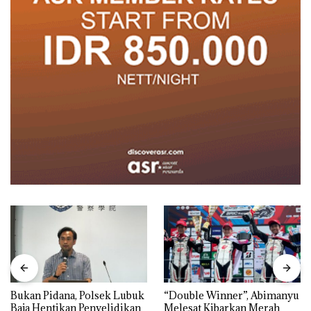
Bukan Pidana, Polsek Lubuk
“Double Winner”, Abimanyu
Baja Hentikan Penyelidikan
Melesat Kibarkan Merah