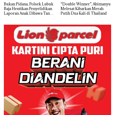
Bukan Pidana, Polsek Lubuk
“Double Winner”, Abimanyu
Baja Hentikan Penyelidikan
Melesat Kibarkan Merah
Laporan Anak Dibawa Tanpa
Putih Dua Kali di Thailand
Izin: Murni Sengketa Hak
Asuh!