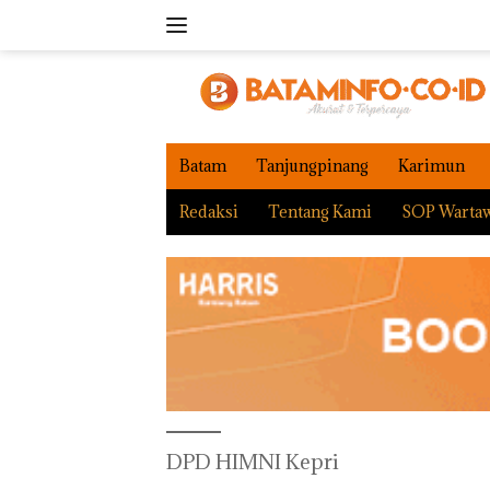
Langsung
ke
konten
Batam
Tanjungpinang
Karimun
Redaksi
Tentang Kami
SOP Warta
DPD HIMNI Kepri