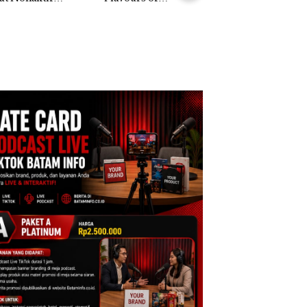
gai Tersangka
Nusantara” di Grand
Khusus Batam
upsi APBDes,
Mercure Batam
Tegaskan Perizina
ra Rugi Rp533
Centre
Ada di BP Batam