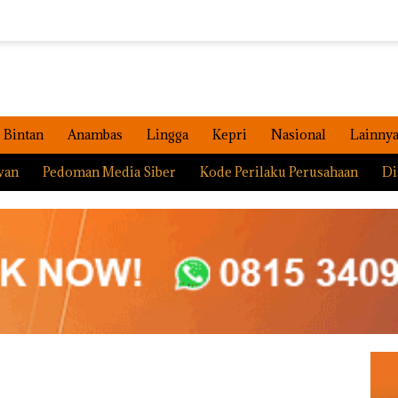
Bintan
Anambas
Lingga
Kepri
Nasional
Lainny
wan
Pedoman Media Siber
Kode Perilaku Perusahaan
Di