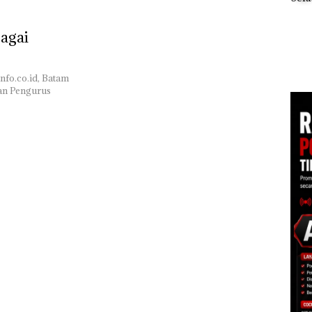
r
Berisi Narkoba dalam
seba
Kulkas, Kapolsek:
Kor
agai
Diedarkan dengan
Nega
TNI AL Gagalkan
Harga 2,5
Juta
Penyelundupan 1,6
Ton Pasir Timah
Ilegal di Lingga,
fo.co.id, Batam
Disembunyikan di
an Pengurus
Bawah Kerambah
untuk Diselundupkan
ke Malaysia