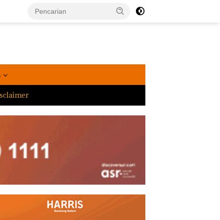
a
sclaimer