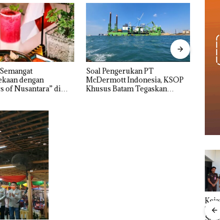
 Semangat
‎Soal Pengerukan PT
Buka
kaan dengan
McDermott Indonesia, KSOP
Baja 
s of Nusantara” di
Khusus Batam Tegaskan
Lapo
ercure Batam Centre
Perizinan Ada di BP Batam
Izin:
Asuh
nline
Dua Orang
Keja
erasi
Diamankan Akibat
Tet
Mewah
Nekat Simpan Vape
Sela