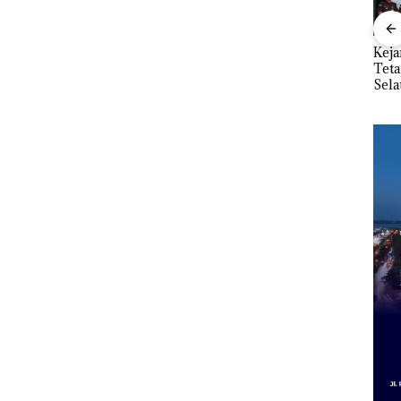
Polsek
“Double Winner”,
Dua Orang
Keja
tikan
Abimanyu Melesat
Diamankan Akibat
Tet
aporan
Kibarkan Merah Putih
Nekat Simpan Vape
Sela
anpa
Dua Kali di Thailand
Berisi Narkoba dalam
seba
gketa
Kulkas, Kapolsek:
Kor
Diedarkan dengan
Nega
Harga 2,5
Juta