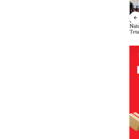
Bukan
“Double
Dua Orang
Keja
ukan
Pidana,
Winner”,
Diamankan
Nat
Polsek
Abimanyu
Akibat Nekat
Tet
mott
Lubuk Baja
Melesat
Simpan Vape
Kade
ia,
Hentikan
Kibarkan
Berisi
Non
Penyelidikan
Merah Putih
Narkoba
seba
s
Laporan
Dua Kali di
dalam
Ter
Anak Dibawa
Thailand
Kulkas,
Kor
an
Tanpa Izin:
Kapolsek:
APB
nan
Murni
Diedarkan
Nega
 BP
Sengketa
dengan
Rp53
Hak Asuh!
Harga 2,5