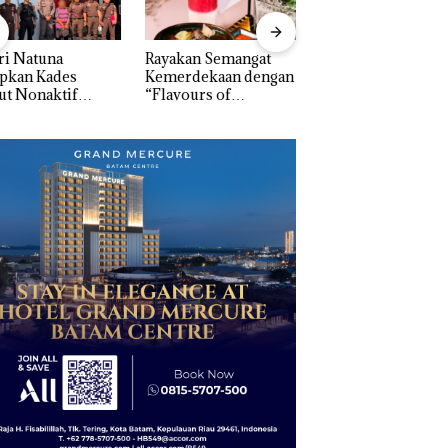
ri Natuna
Rayakan Semangat
‎Soal Pengerukan 
apkan Kades
Kemerdekaan dengan
McDermott
ut Nonaktif
“Flavours of
Indonesia, KSOP
gai Tersangka
Nusantara” di Grand
Khusus Batam
upsi APBDes,
Mercure Batam
Tegaskan Perizina
ra Rugi Rp533
Centre
Ada di BP Batam