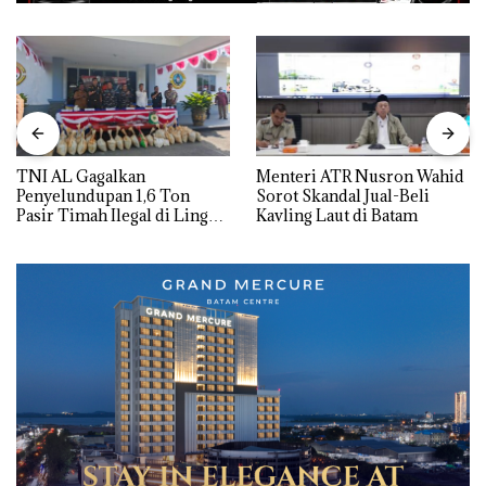
TNI AL Gagalkan
Menteri ATR Nusron Wahid
Penyelundupan 1,6 Ton
Sorot Skandal Jual-Beli
Pasir Timah Ilegal di Lingga,
Kavling Laut di Batam
Disembunyikan di Bawah
Kerambah untuk
Diselundupkan ke Malaysia