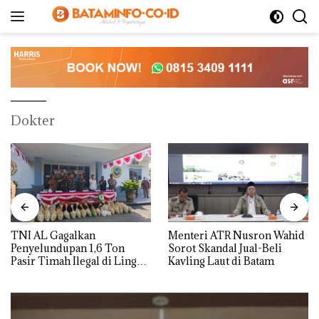
Langsung
ke
konten
Dokter
TNI AL Gagalkan
Menteri ATR Nusron Wahid
Penyelundupan 1,6 Ton
Sorot Skandal Jual-Beli
Pasir Timah Ilegal di Lingga,
Kavling Laut di Batam
Disembunyikan di Bawah
Kerambah untuk
Diselundupkan ke Malaysia