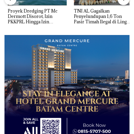
Proyek Dredging PT Mc
TNI AL Gagalkan
Dermott Disorot, Izin
Penyelundupan 1,6 Ton
PKKPRL Hingga Izin
Pasir Timah Ilegal di Lingga,
Lingkungan Dipertanyakan
Disembunyikan di Bawah
Kerambah untuk
Diselundupkan ke Malaysia