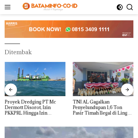
Langsung
ke
konten
Ditembak
Proyek Dredging PT Mc
TNI AL Gagalkan
Dermott Disorot, Izin
Penyelundupan 1,6 Ton
PKKPRL Hingga Izin
Pasir Timah Ilegal di Lingga,
Lingkungan Dipertanyakan
Disembunyikan di Bawah
Kerambah untuk
Diselundupkan ke Malaysia