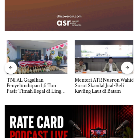
TNI AL Gagalkan
Menteri ATR Nusron Wahid
Penyelundupan 1,6 Ton
Sorot Skandal Jual-Beli
Pasir Timah Ilegal di Lingga,
Kavling Laut di Batam
Disembunyikan di Bawah
Kerambah untuk
Diselundupkan ke Malaysia