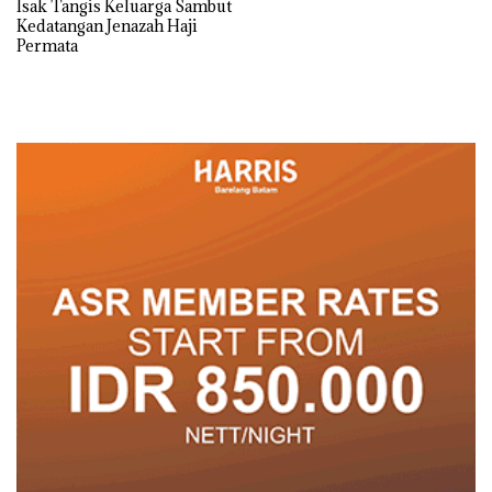
Isak Tangis Keluarga Sambut
Kedatangan Jenazah Haji
Permata