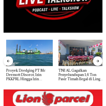
Proyek Dredging PT Mc
TNI AL Gagalkan
Dermott Disorot, Izin
Penyelundupan 1,6 Ton
PKKPRL Hingga Izin
Pasir Timah Ilegal di Lingga,
Lingkungan Dipertanyakan
Disembunyikan di Bawah
Kerambah untuk
Diselundupkan ke Malaysia