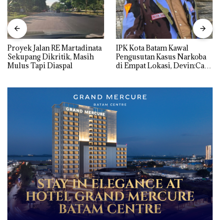
Proyek Jalan RE Martadinata
IPK Kota Batam Kawal
Sekupang Dikritik, Masih
Pengusutan Kasus Narkoba
Mulus Tapi Diaspal
di Empat Lokasi, Devin:Cari
dan Usut tuntas Siapa Aktor
Utamanya