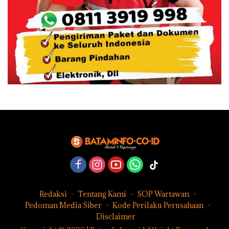
Redaksi
Tentang Kami
SOP Wartawan
Pedoman Media Siber
Kode Perilaku Perusahaan
Disclaimer