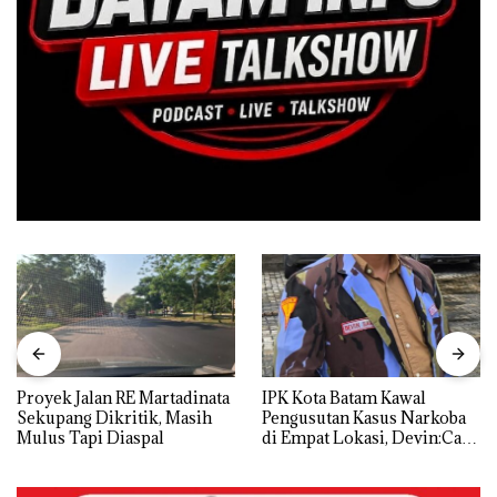
Proyek Jalan RE Martadinata
IPK Kota Batam Kawal
Sekupang Dikritik, Masih
Pengusutan Kasus Narkoba
Mulus Tapi Diaspal
di Empat Lokasi, Devin:Cari
dan Usut tuntas Siapa Aktor
Utamanya