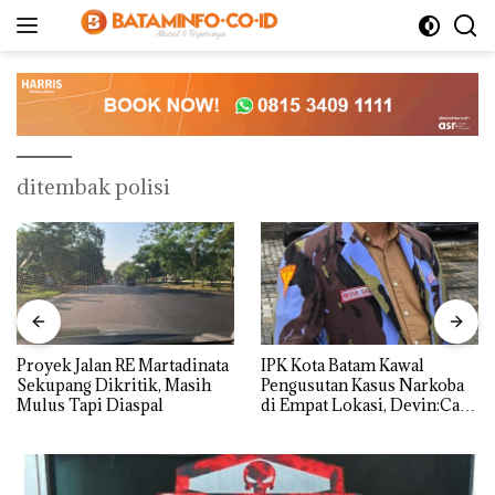
Langsung
ke
konten
ditembak polisi
Proyek Jalan RE Martadinata
IPK Kota Batam Kawal
Sekupang Dikritik, Masih
Pengusutan Kasus Narkoba
Mulus Tapi Diaspal
di Empat Lokasi, Devin:Cari
dan Usut tuntas Siapa Aktor
Utamanya