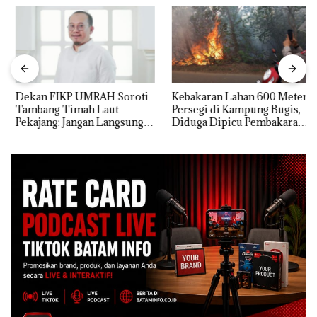
Dekan FIKP UMRAH Soroti
Kebakaran Lahan 600 Meter
Tambang Timah Laut
Persegi di Kampung Bugis,
Pekajang: Jangan Langsung
Diduga Dipicu Pembakaran
Bicara Kerugian, Buktikan
Sampah
Dulu Kerusakan
Lingkungannya