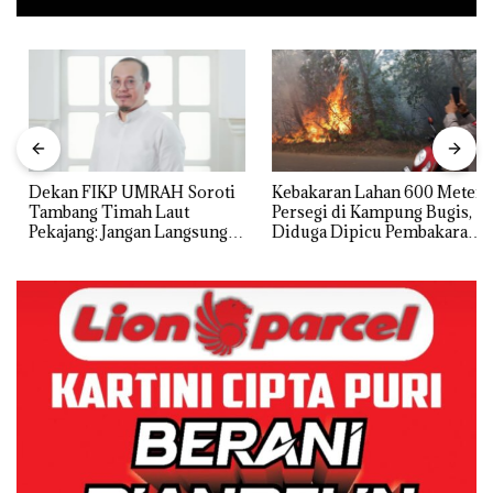
Dekan FIKP UMRAH Soroti
Kebakaran Lahan 600 Meter
Tambang Timah Laut
Persegi di Kampung Bugis,
Pekajang: Jangan Langsung
Diduga Dipicu Pembakaran
Bicara Kerugian, Buktikan
Sampah
Dulu Kerusakan
Lingkungannya