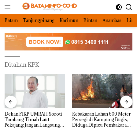
Langsung
ke
konten
Batam
Tanjungpinang
Karimun
Bintan
Anambas
Ling
Ditahan KPK
Dekan FIKP UMRAH Soroti
Kebakaran Lahan 600 Meter
Tambang Timah Laut
Persegi di Kampung Bugis,
Pekajang: Jangan Langsung
Diduga Dipicu Pembakaran
Bicara Kerugian, Buktikan
Sampah
Dulu Kerusakan