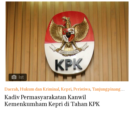
Lingkungannya
Daerah
,
Hukum dan Kriminal
,
Kepri
,
Peristiwa
,
Tanjungpinang
Sabtu, 02/05/2020 - 22:32 WIB
Kadiv Permasyarakatan Kanwil
Kemenkumham Kepri di Tahan KPK