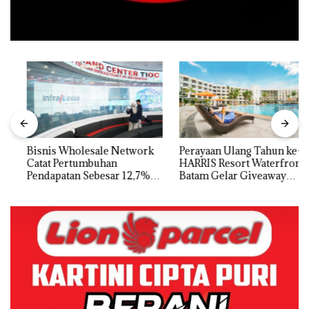
Bisnis Wholesale Network
Perayaan Ulang Tahun ke-24
Catat Pertumbuhan
HARRIS Resort Waterfront
Pendapatan Sebesar 12,7%
Batam Gelar Giveaway
Secara Tahunan
Spesial dan Diskon
Menginap 24%