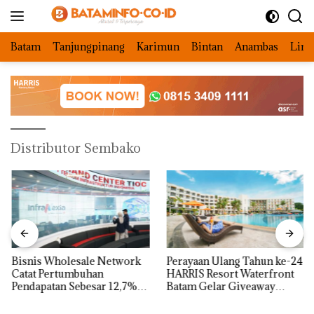
Langsung
ke
konten
Batam
Tanjungpinang
Karimun
Bintan
Anambas
Ling
Distributor Sembako
Bisnis Wholesale Network
Perayaan Ulang Tahun ke-24
Catat Pertumbuhan
HARRIS Resort Waterfront
Pendapatan Sebesar 12,7%
Batam Gelar Giveaway
Secara Tahunan
Spesial dan Diskon
Menginap 24%