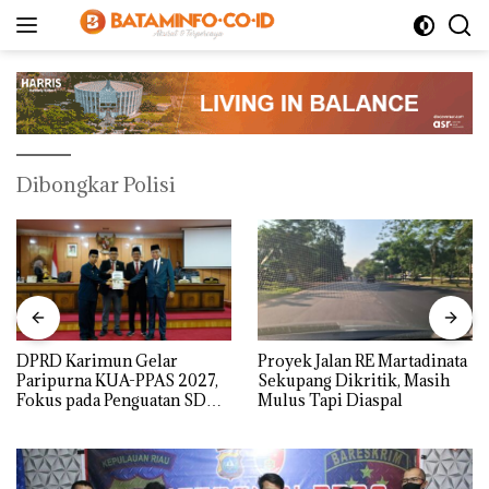
Langsung
ke
konten
Dibongkar Polisi
DPRD Karimun Gelar
Proyek Jalan RE Martadinata
Paripurna KUA-PPAS 2027,
Sekupang Dikritik, Masih
Fokus pada Penguatan SDM,
Mulus Tapi Diaspal
Infrastruktur, dan
Pertumbuhan Ekonomi