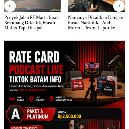
Proyek Jalan RE Martadinata
Namanya Dikaitkan Dengan
Sekupang Dikritik, Masih
Kasus Narkotika, Andi
Mulus Tapi Diaspal
Morena Resmi Lapor ke
Polda Kepri