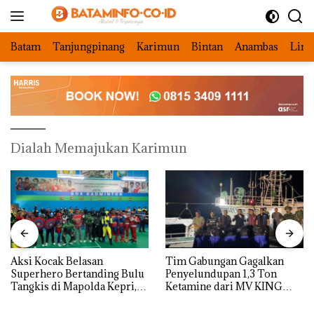
Langsung
ke
konten
Batam
Tanjungpinang
Karimun
Bintan
Anambas
Ling
Dialah Memajukan Karimun
Aksi Kocak Belasan
Tim Gabungan Gagalkan
Superhero Bertanding Bulu
Penyelundupan 1,3 Ton
Tangkis di Mapolda Kepri,
Ketamine dari MV KING
Sambut HUT RI Ke-81