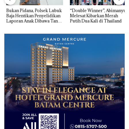
Bukan Pidana, Polsek Lubuk
“Double Winner”, Abimanyu
Baja Hentikan Penyelidikan
Melesat Kibarkan Merah
Laporan Anak Dibawa Tanpa
Putih Dua Kali di Thailand
Izin: Murni Sengketa Hak
Asuh!