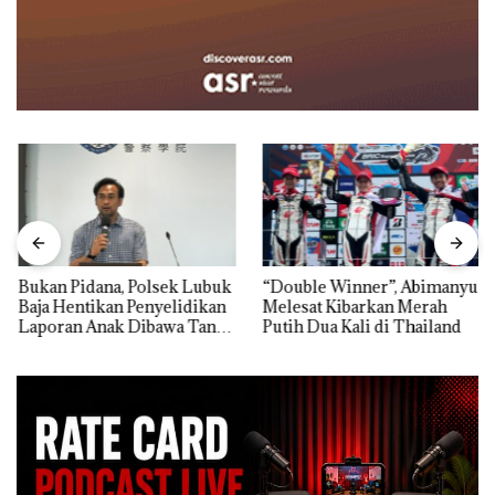
Bukan Pidana, Polsek Lubuk
“Double Winner”, Abimanyu
Baja Hentikan Penyelidikan
Melesat Kibarkan Merah
Laporan Anak Dibawa Tanpa
Putih Dua Kali di Thailand
Izin: Murni Sengketa Hak
Asuh!