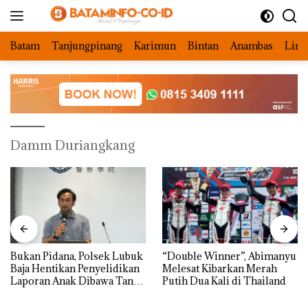
Langsung
ke
konten
Batam
Tanjungpinang
Karimun
Bintan
Anambas
Ling
Damm Duriangkang
Bukan Pidana, Polsek Lubuk
“Double Winner”, Abimanyu
Baja Hentikan Penyelidikan
Melesat Kibarkan Merah
Laporan Anak Dibawa Tanpa
Putih Dua Kali di Thailand
Izin: Murni Sengketa Hak
Asuh!