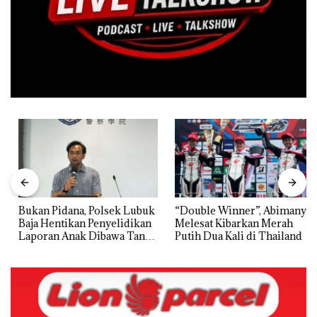
Bukan Pidana, Polsek Lubuk
“Double Winner”, Abimanyu
Baja Hentikan Penyelidikan
Melesat Kibarkan Merah
Laporan Anak Dibawa Tanpa
Putih Dua Kali di Thailand
Izin: Murni Sengketa Hak
Asuh!