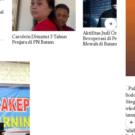
Proy
Aktifitas Judi Online di Batam
Derm
 Dituntut 3 Tahun
Beroperasi di Perumahan
Hing
di PN Batam
Mewah di Batam Center
Dipe
Janji Kampanye
Puluhan Tahun