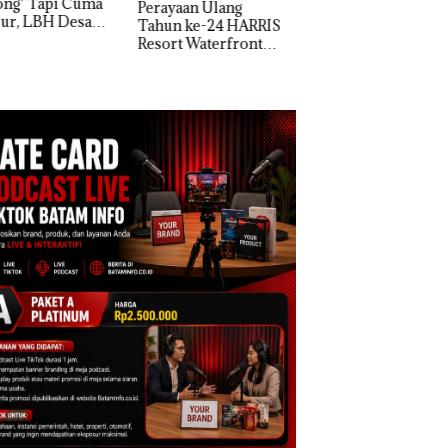
yaan Ulang
di Batam Center
un ke-24 HARRIS
rt Waterfront
am Gelar
away Spesial dan
kon Menginap
%