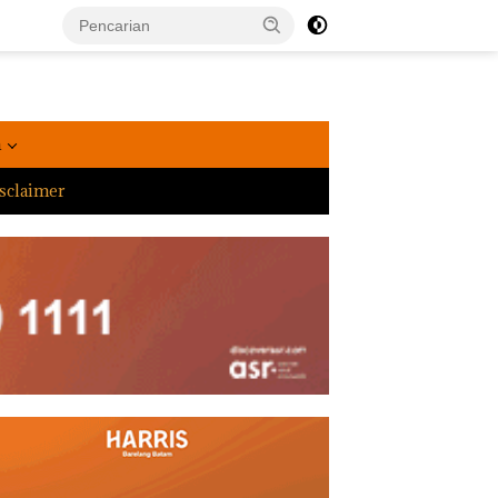
a
sclaimer