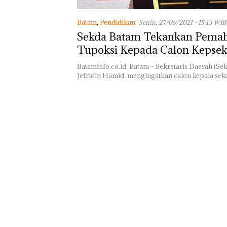
Akselerasi
Batam
,
Pendidikan
Senin, 27/09/2021 - 15:13 WIB
Transformasi
30: Pendapatan,
Sekda Batam Tekankan Pema
EBITDA, dan La
Tupoksi Kepada Calon Kepse
Bersih Normali
Telkom Tumbuh
Bataminfo.co.id, Batam – Sekretaris Daerah (Se
di Paruh Perta
Jefridin Hamid, mengingatkan calon kepala sek
2026