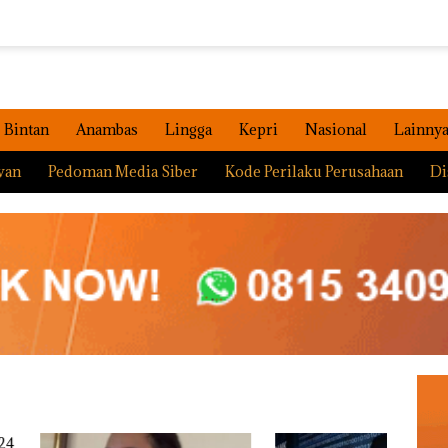
Bintan
Anambas
Lingga
Kepri
Nasional
Lainny
wan
Pedoman Media Siber
Kode Perilaku Perusahaan
Di