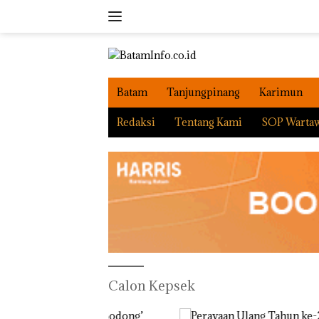
Langsung
ke
konten
Batam
Tanjungpinang
Karimun
Redaksi
Tentang Kami
SOP Warta
Calon Kepsek