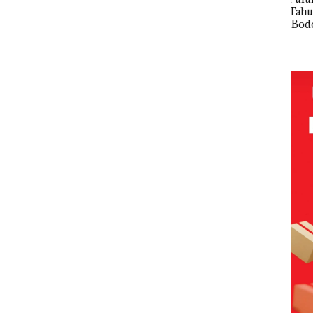
Diselundupk
Disorot, Izin
Tahun
Pera
an ke
PKKPRL
‘Bodong’
Ula
Malaysia
Hingga Izin
Tapi Cuma
ke-
Lingkungan
Ditegur, LBH
HAR
Dipertanyak
Desak
Reso
an
Sekolah
Wat
Djuwita
Bat
Batam
Giv
Segera
Spes
Ditutup!
Dis
Men
24