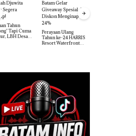
Carolein Dituntut 3
Tahun Penjara di PN
Batam
Aktifitas Judi Onl
di Batam Beropera
di Perumahan Me
yaan Ulang
di Batam Center
un ke-24 HARRIS
rt Waterfront
am Gelar
away Spesial dan
kon Menginap
%