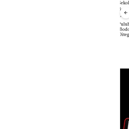
ng PT
TNI AL Gagalkan
orot,
Penyelundupan 1,6
ngga
Ton Pasir Timah
Puluhan Tahun
n
Ilegal di Lingga,
‘Bodong’ Tapi Cuma
Pera
Disembunyikan di
Ditegur, LBH Desak
Tah
Bawah Kerambah
Sekolah Djuwita
Reso
untuk Diselundupkan
Batam Segera
Bat
ke Malaysia
Ditutup!
Give
Dis
24