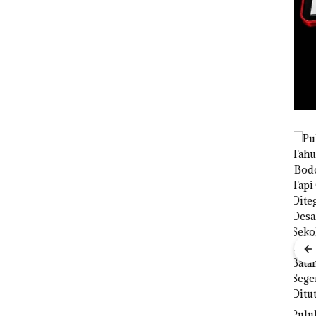
as Judi
TNI AL
 di
Gagalkan
Penyelundup
rasi
an 1,6 Ton
Pasir Timah
ahan
Ilegal di
 di
Lingga,
Disembunyi
kan di Bawah
Proyek
Kerambah
Dredging PT
untuk
Mc Dermott
Puluhan