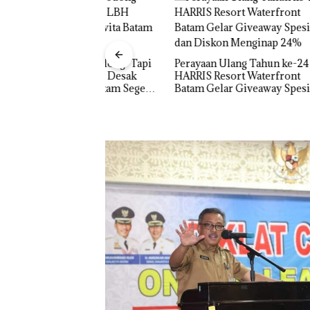
un ‘Bodong’ Tapi
Perayaan Ulang Tahun ke-24
ur, LBH Desak
HARRIS Resort Waterfront
Carolein
wita Batam Segera
Batam Gelar Giveaway Spesial
Penjara 
dan Diskon Menginap 24%