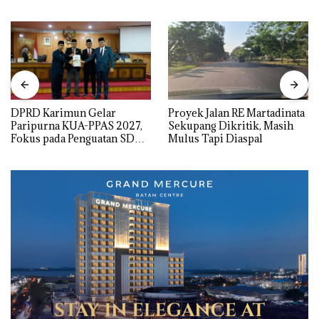
DPRD Karimun Gelar
Proyek Jalan RE Martadinata
Paripurna KUA-PPAS 2027,
Sekupang Dikritik, Masih
Fokus pada Penguatan SDM,
Mulus Tapi Diaspal
Infrastruktur, dan
Pertumbuhan Ekonomi