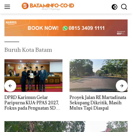
Langsung
ke
konten
Buruh Kota Batam
DPRD Karimun Gelar
Proyek Jalan RE Martadinata
Paripurna KUA-PPAS 2027,
Sekupang Dikritik, Masih
Fokus pada Penguatan SDM,
Mulus Tapi Diaspal
Infrastruktur, dan
Pertumbuhan Ekonomi