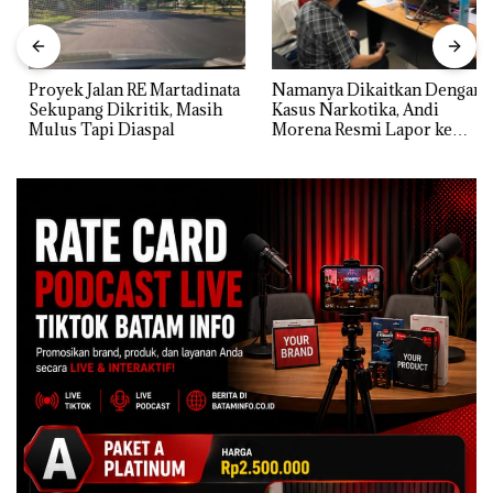
Proyek Jalan RE Martadinata
Namanya Dikaitkan Dengan
Sekupang Dikritik, Masih
Kasus Narkotika, Andi
Mulus Tapi Diaspal
Morena Resmi Lapor ke
Polda Kepri