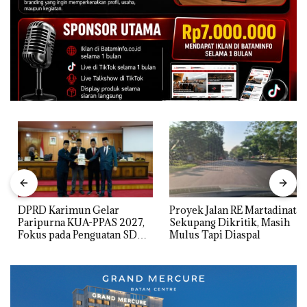
DPRD Karimun Gelar
Proyek Jalan RE Martadinata
Paripurna KUA-PPAS 2027,
Sekupang Dikritik, Masih
Fokus pada Penguatan SDM,
Mulus Tapi Diaspal
Infrastruktur, dan
Pertumbuhan Ekonomi