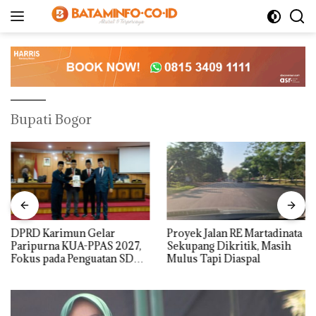
Langsung
ke
konten
Bupati Bogor
DPRD Karimun Gelar
Proyek Jalan RE Martadinata
Paripurna KUA-PPAS 2027,
Sekupang Dikritik, Masih
Fokus pada Penguatan SDM,
Mulus Tapi Diaspal
Infrastruktur, dan
Pertumbuhan Ekonomi