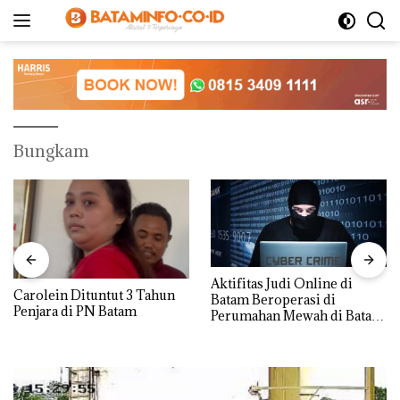
Langsung
ke
konten
Bungkam
Aktifitas Judi Online di
Carolein Dituntut 3 Tahun
Batam Beroperasi di
Penjara di PN Batam
Perumahan Mewah di Batam
Center