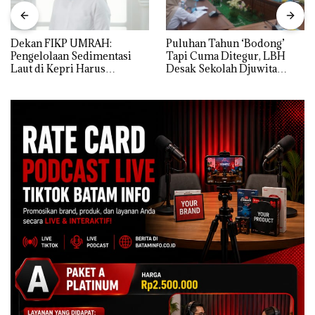
Dekan FIKP UMRAH:
Puluhan Tahun ‘Bodong’
Pengelolaan Sedimentasi
Tapi Cuma Ditegur, LBH
Laut di Kepri Harus
Desak Sekolah Djuwita
Dibuktikan Secara Ilmiah,
Batam Segera Ditutup!
Jangan Sampai Bertentangan
dengan Konservasi