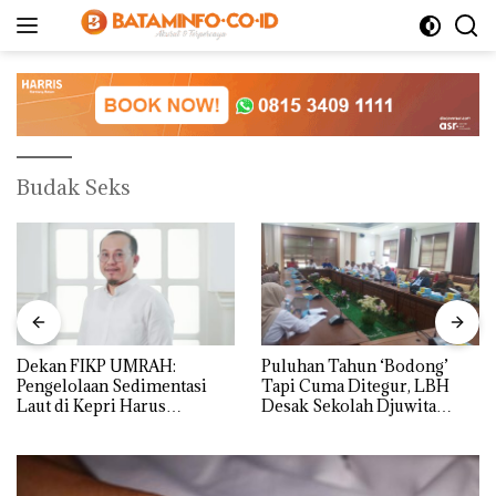
Langsung
ke
konten
Budak Seks
Dekan FIKP UMRAH:
Puluhan Tahun ‘Bodong’
Pengelolaan Sedimentasi
Tapi Cuma Ditegur, LBH
Laut di Kepri Harus
Desak Sekolah Djuwita
Dibuktikan Secara Ilmiah,
Batam Segera Ditutup!
Jangan Sampai Bertentangan
dengan Konservasi